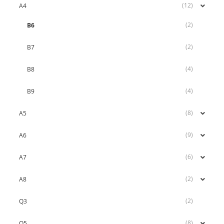
(12)
A4
(2)
B6
(2)
B7
(4)
B8
(4)
B9
(8)
A5
(9)
A6
(6)
A7
(2)
A8
(2)
Q3
(8)
Q5