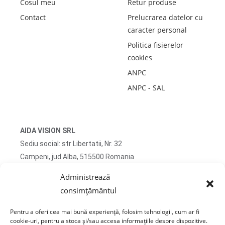
Cosul meu
Retur produse
Contact
Prelucrarea datelor cu
caracter personal
Politica fisierelor
cookies
ANPC
ANPC - SAL
AIDA VISION SRL
Sediu social: str Libertatii, Nr. 32
Campeni, jud Alba, 515500 Romania
CUI RO51745167 J2025032263009
Administrează
consimțământul
Adresa corespondenta: str Turzii, Nr. 13
Campeni, jud Alba, 515500 Romania
Pentru a oferi cea mai bună experiență, folosim tehnologii, cum ar fi
cookie-uri, pentru a stoca și/sau accesa informațiile despre dispozitive.