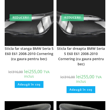
REDUCERI!
REDUCERI!
Sticla far stanga BMW Seria 5
Sticla far dreapta BMW Seria
E60 E61 2008-2010 Cornering
5 E60 E61 2008-2010
(cu gaura pentru bec)
Cornering (cu gaura pentru
bec)
lei
255,00
lei
316,00
TVA
lei
255,00
inclus
lei
316,00
TVA
inclus
Adaugă în coș
Adaugă în coș