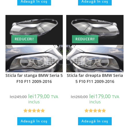
Adaugă în coș
Adaugă în coș
REDUCERI!
REDUCERI!
Sticla far stanga BMW Seria 5
Sticla far dreapta BMW Seria
F10 F11 2009-2016
5 F10 F11 2009-2016
lei
179,00
lei
179,00
lei
249,00
TVA
lei
260,00
TVA
inclus
inclus
Evaluat la
Evaluat la
Adaugă în coș
Adaugă în coș
5.00
din 5
5.00
din 5