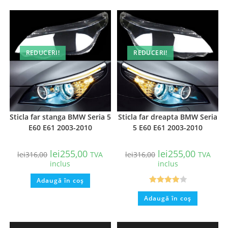
REDUCERI!
REDUCERI!
Sticla far stanga BMW Seria 5
Sticla far dreapta BMW Seria
E60 E61 2003-2010
5 E60 E61 2003-2010
lei
255,00
lei
255,00
lei
316,00
TVA
lei
316,00
TVA
inclus
inclus
Adaugă în coș
Evaluat la
Adaugă în coș
4.00
din 5