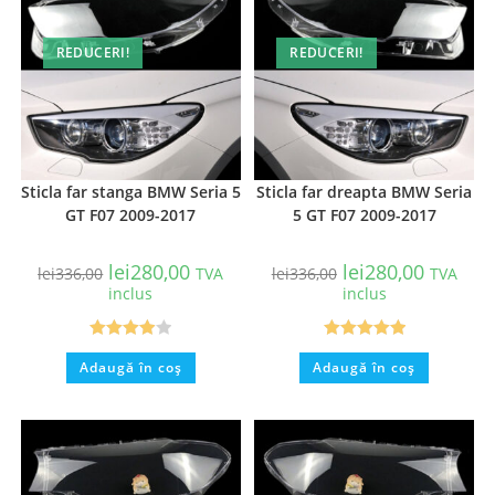
REDUCERI!
REDUCERI!
Sticla far stanga BMW Seria 5
Sticla far dreapta BMW Seria
GT F07 2009-2017
5 GT F07 2009-2017
lei
280,00
lei
280,00
lei
336,00
TVA
lei
336,00
TVA
inclus
inclus
Evaluat la
Evaluat la
Adaugă în coș
Adaugă în coș
4.00
din 5
5.00
din 5