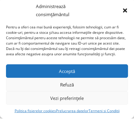
Sticla far dreapta BMW Seria
Sticla far stanga BMW Seria 5
Administrează
5 E60 E61 2003-2007
E60 E61 2003-2007
consimțământul
nonfacelift cu ornament LED
nonfacelift cu ornament LED
integrat
integrat
Pentru a oferi cea mai bună experiență, folosim tehnologii, cum ar fi
cookie-uri, pentru a stoca și/sau accesa informațiile despre dispozitive.
lei
380,00
lei
380,00
lei
442,00
TVA
lei
442,00
TVA
Consimțământul pentru aceste tehnologii ne permite să procesăm date,
inclus
inclus
cum ar fi comportamentul de navigare sau ID-uri unice pe acest site.
Dacă nu îți dai consimțământul sau îți retragi consimțământul dat poate
Adaugă în coș
Adaugă în coș
avea afecte negative asupra unor anumite funcționalități și funcții.
Acceptă
Refuză
REDUCERI!
REDUCERI!
Vezi preferințele
Politica fisierelor cookies
Prelucrarea datelor
Termeni si Conditii
Sticla far stanga BMW Seria 5
Sticla far dreapta BMW Seria