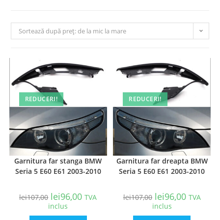
Sortează după preț: de la mic la mare
REDUCERI!
REDUCERI!
Garnitura far stanga BMW
Garnitura far dreapta BMW
Seria 5 E60 E61 2003-2010
Seria 5 E60 E61 2003-2010
lei
96,00
lei
96,00
lei
107,00
TVA
lei
107,00
TVA
inclus
inclus