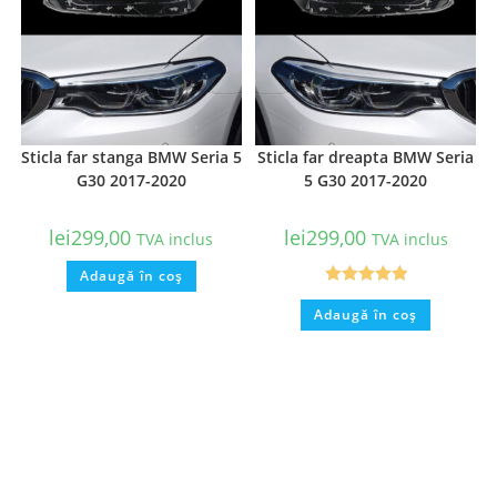
Sticla far stanga BMW Seria 5
Sticla far dreapta BMW Seria
G30 2017-2020
5 G30 2017-2020
lei
299,00
lei
299,00
TVA inclus
TVA inclus
Adaugă în coș
Evaluat la
Adaugă în coș
5.00
din 5