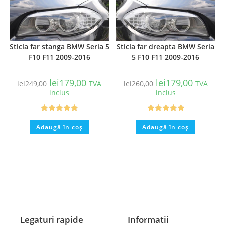
Sticla far stanga BMW Seria 5
Sticla far dreapta BMW Seria
F10 F11 2009-2016
5 F10 F11 2009-2016
lei
179,00
lei
179,00
lei
249,00
TVA
lei
260,00
TVA
inclus
inclus
Evaluat la
Evaluat la
Adaugă în coș
Adaugă în coș
5.00
din 5
5.00
din 5
Legaturi rapide
Informatii