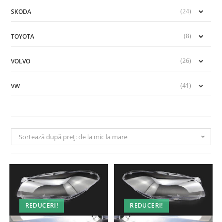
(24)
SKODA
(8)
TOYOTA
(26)
VOLVO
(41)
VW
Sortează după preț: de la mic la mare
REDUCERI!
REDUCERI!