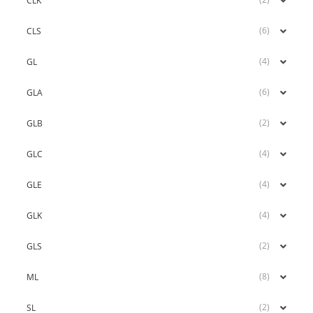
CLK
(6)
CLS
(4)
GL
(6)
GLA
(2)
GLB
(4)
GLC
(4)
GLE
(4)
GLK
(2)
GLS
(8)
ML
(2)
SL