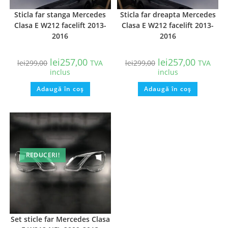
Sticla far stanga Mercedes
Sticla far dreapta Mercedes
Clasa E W212 facelift 2013-
Clasa E W212 facelift 2013-
2016
2016
lei
257,00
lei
257,00
lei
299,00
TVA
lei
299,00
TVA
inclus
inclus
Adaugă în coș
Adaugă în coș
REDUCERI!
Set sticle far Mercedes Clasa