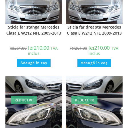
Sticla far stanga Mercedes
Sticla far dreapta Mercedes
Clasa E W212 NFL 2009-2013
Clasa E W212 NFL 2009-2013
lei
210,00
lei
210,00
lei
261,00
TVA
lei
261,00
TVA
inclus
inclus
Adaugă în coș
Adaugă în coș
REDUCERI!
REDUCERI!