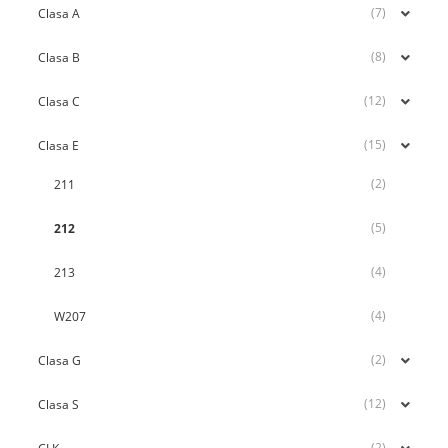
(7)
Clasa A
(8)
Clasa B
(12)
Clasa C
(15)
Clasa E
(2)
211
(5)
212
(4)
213
(4)
W207
(2)
Clasa G
(12)
Clasa S
(2)