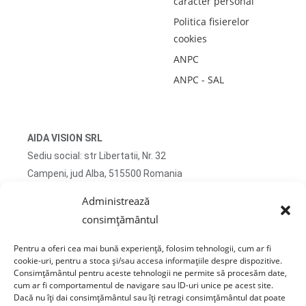
caracter personal
Politica fisierelor
cookies
ANPC
ANPC - SAL
AIDA VISION SRL
Sediu social: str Libertatii, Nr. 32
Campeni, jud Alba, 515500 Romania
CUI RO51745167 J2025032263009
Administrează
consimțământul
Adresa corespondenta: str Turzii, Nr. 13
Campeni, jud Alba, 515500 Romania
Pentru a oferi cea mai bună experiență, folosim tehnologii, cum ar fi
cookie-uri, pentru a stoca și/sau accesa informațiile despre dispozitive.
tel: 0750 470 822
Consimțământul pentru aceste tehnologii ne permite să procesăm date,
cum ar fi comportamentul de navigare sau ID-uri unice pe acest site.
email: contact@sticlafar.ro
Dacă nu îți dai consimțământul sau îți retragi consimțământul dat poate