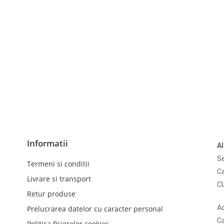
Informatii
A
Se
Termeni si conditii
Ca
Livrare si transport
C
Retur produse
Ad
Prelucrarea datelor cu caracter personal
Ca
Politica fisierelor cookies