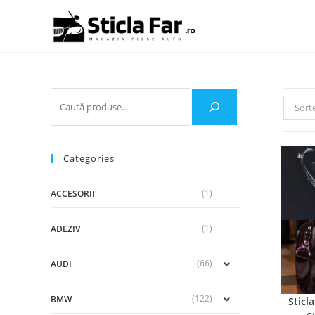
Sort
Categories
(1)
ACCESORII
(1)
ADEZIV
(66)
AUDI
(122)
BMW
Sticl