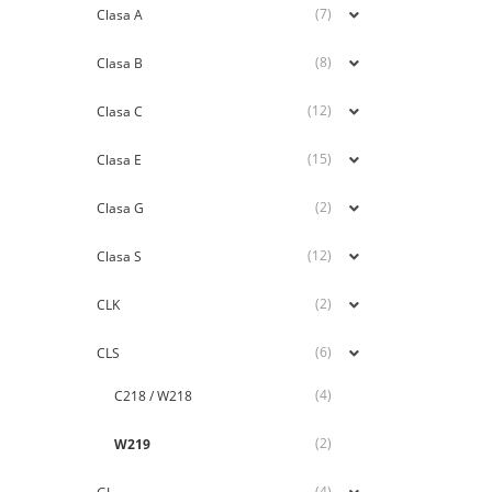
(7)
Clasa A
(8)
Clasa B
(12)
Clasa C
(15)
Clasa E
(2)
Clasa G
(12)
Clasa S
(2)
CLK
(6)
CLS
(4)
C218 / W218
(2)
W219
(4)