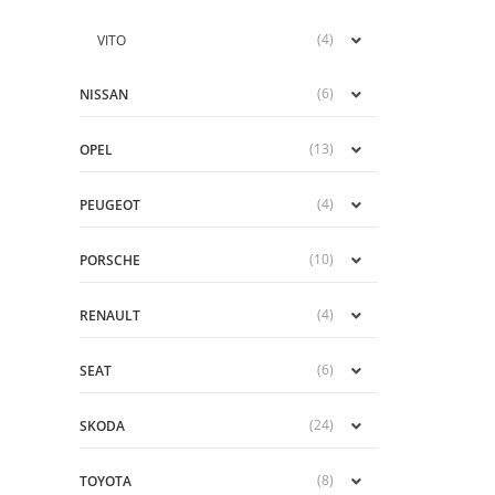
(4)
VITO
(6)
NISSAN
(13)
OPEL
(4)
PEUGEOT
(10)
PORSCHE
(4)
RENAULT
(6)
SEAT
(24)
SKODA
(8)
TOYOTA