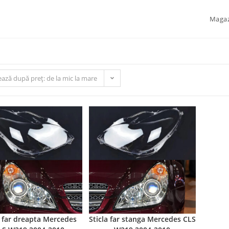
Maga
ează după preț: de la mic la mare
a far dreapta Mercedes
Sticla far stanga Mercedes CLS