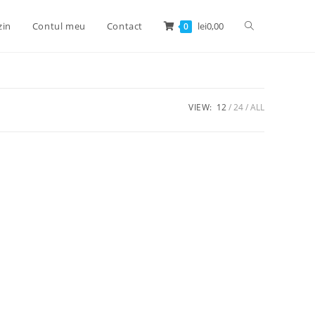
zin
Contul meu
Contact
lei
0,00
0
VIEW:
12
24
ALL