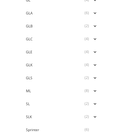
GL
(6)
GLA
(2)
GLB
(4)
GLC
(4)
GLE
(4)
GLK
(2)
GLS
(8)
ML
(2)
SL
(2)
SLK
(6)
Sprinter