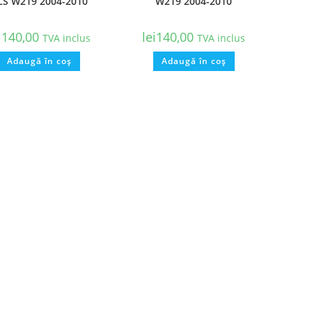
LS W219 2004-2010
W219 2004-2010
i
140,00
lei
140,00
TVA inclus
TVA inclus
Adaugă în coș
Adaugă în coș