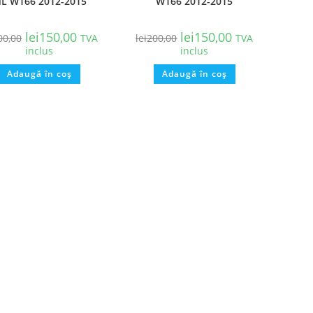
L W166 2012-2015
W166 2012-2015
lei
150,00
lei
150,00
00,00
TVA
lei
200,00
TVA
inclus
inclus
Adaugă în coș
Adaugă în coș