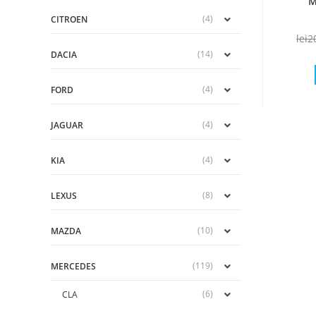
M
(4)
CITROEN
lei
2
(14)
DACIA
(4)
FORD
(4)
JAGUAR
(4)
KIA
(8)
LEXUS
(10)
MAZDA
(119)
MERCEDES
(6)
CLA