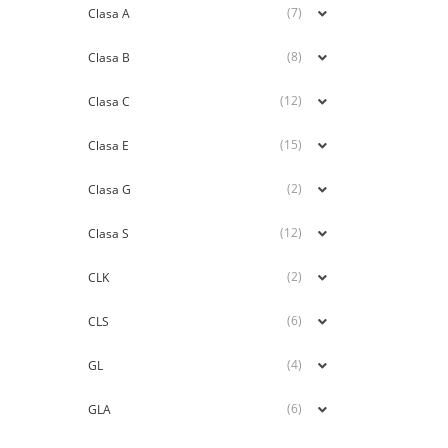
(7)
Clasa A
(8)
Clasa B
(12)
Clasa C
(15)
Clasa E
(2)
Clasa G
(12)
Clasa S
(2)
CLK
(6)
CLS
(4)
GL
(6)
GLA