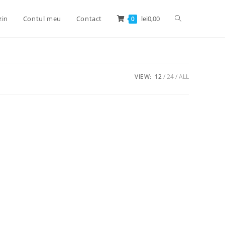
zin
Contul meu
Contact
lei
0,00
0
VIEW:
12
24
ALL