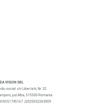
IDA VISION SRL
diu social: str Libertatii, Nr. 32
mpeni, jud Alba, 515500 Romania
UI RO51745167 J2025032263009