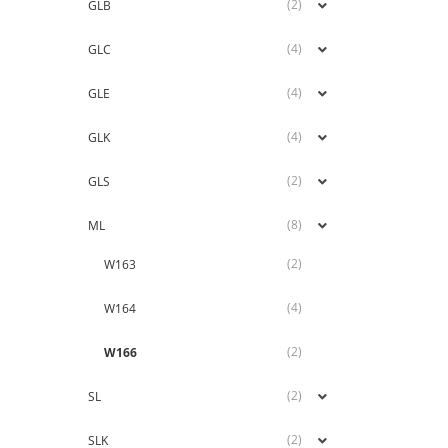
(2)
GLB
(4)
GLC
(4)
GLE
(4)
GLK
(2)
GLS
(8)
ML
(2)
W163
(4)
W164
(2)
W166
(2)
SL
(2)
SLK