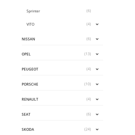
(6)
Sprinter
(4)
VITO
(6)
NISSAN
(13)
OPEL
(4)
PEUGEOT
(10)
PORSCHE
(4)
RENAULT
(6)
SEAT
(24)
SKODA