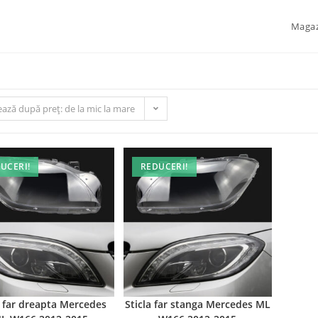
Maga
ează după preț: de la mic la mare
UCERI!
REDUCERI!
a far dreapta Mercedes
Sticla far stanga Mercedes ML