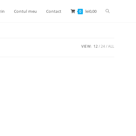
zin
Contul meu
Contact
lei
0,00
0
VIEW:
12
24
ALL