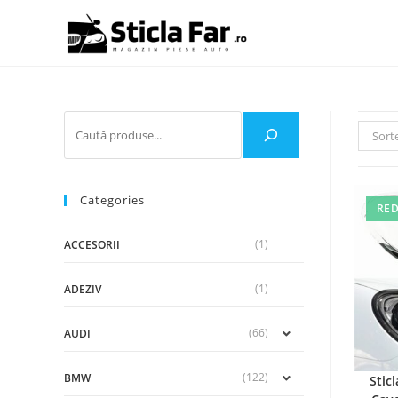
Sort
Categories
RED
(1)
ACCESORII
(1)
ADEZIV
(66)
AUDI
(122)
BMW
Stic