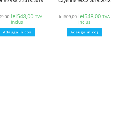
enne 958.2 2015-2018
Cayenne 958.2 2015-2018
lei
548,00
lei
548,00
09,00
TVA
lei
609,00
TVA
inclus
inclus
Adaugă în coș
Adaugă în coș