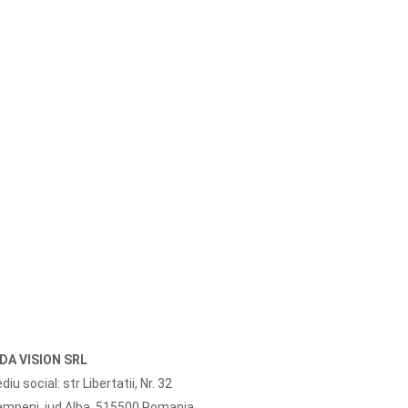
IDA VISION SRL
diu social: str Libertatii, Nr. 32
mpeni, jud Alba, 515500 Romania