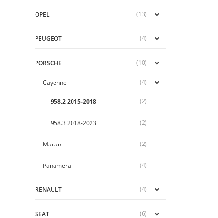
(13)
OPEL
(4)
PEUGEOT
(10)
PORSCHE
(4)
Cayenne
(2)
958.2 2015-2018
(2)
958.3 2018-2023
(2)
Macan
(4)
Panamera
(4)
RENAULT
(6)
SEAT