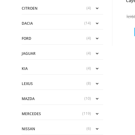
Cay
(4)
CITROEN
lei
6
(14)
DACIA
(4)
FORD
(4)
JAGUAR
(4)
KIA
(8)
LEXUS
(10)
MAZDA
(119)
MERCEDES
(6)
NISSAN