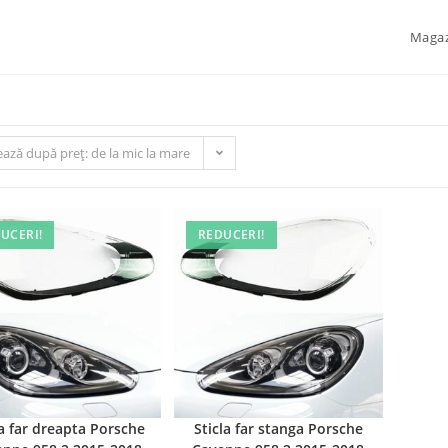
Maga
ează după preț: de la mic la mare
UCERI!
REDUCERI!
la far dreapta Porsche
Sticla far stanga Porsche