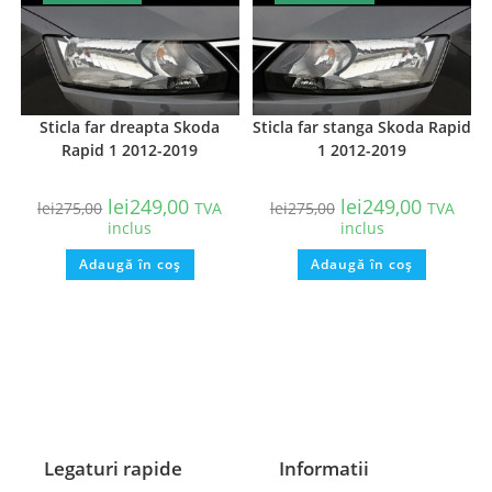
Sticla far dreapta Skoda
Sticla far stanga Skoda Rapid
Rapid 1 2012-2019
1 2012-2019
lei
249,00
lei
249,00
lei
275,00
TVA
lei
275,00
TVA
inclus
inclus
Adaugă în coș
Adaugă în coș
Legaturi rapide
Informatii