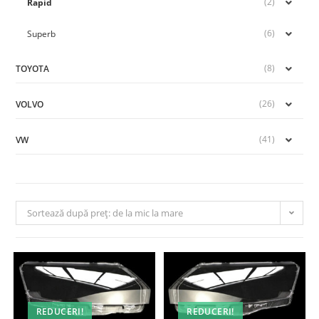
(2)
Rapid
(6)
Superb
(8)
TOYOTA
(26)
VOLVO
(41)
VW
Sortează după preț: de la mic la mare
REDUCERI!
REDUCERI!