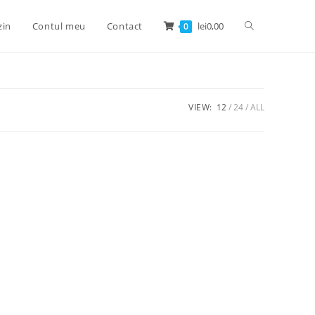
zin
Contul meu
Contact
lei
0,00
0
VIEW:
12
24
ALL