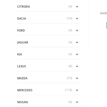
(4)
CITROEN
lei
3
(14)
DACIA
(4)
FORD
(4)
JAGUAR
(4)
KIA
(8)
LEXUS
(10)
MAZDA
(119)
MERCEDES
(6)
NISSAN