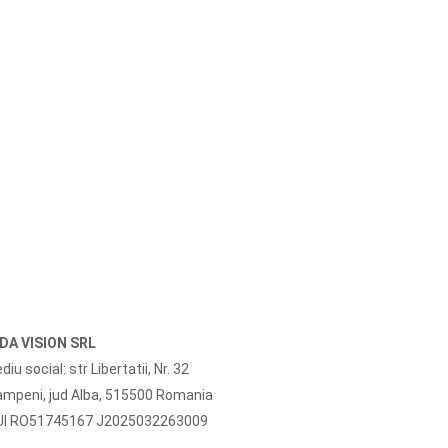
IDA VISION SRL
diu social: str Libertatii, Nr. 32
mpeni, jud Alba, 515500 Romania
UI RO51745167 J2025032263009