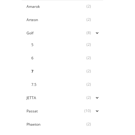
(2)
Amarok
(2)
Arteon
(8)
Golf
(2)
5
(2)
6
(2)
7
(2)
7.5
(2)
JETTA
(10)
Passat
(2)
Phaeton