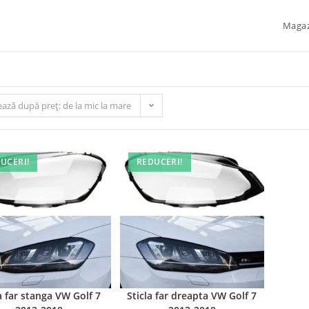
Maga
ează după preț: de la mic la mare
UCERI!
REDUCERI!
a far stanga VW Golf 7
Sticla far dreapta VW Golf 7