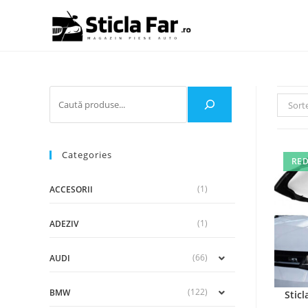
Sort
Categories
RED
(1)
ACCESORII
(1)
ADEZIV
(66)
AUDI
(122)
BMW
Sticl