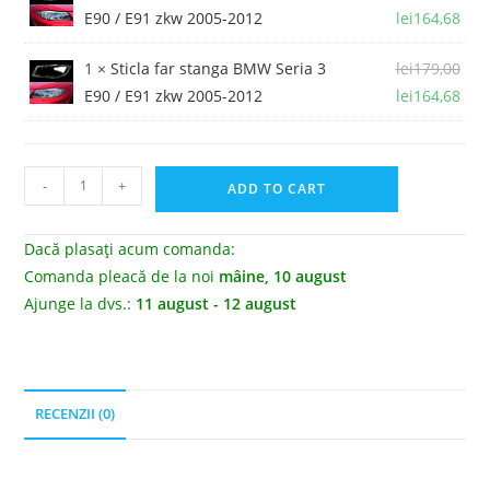
E90 / E91 zkw 2005-2012
lei
164,68
1 ×
Sticla far stanga BMW Seria 3
lei
179,00
E90 / E91 zkw 2005-2012
lei
164,68
-
+
ADD TO CART
Dacă plasați acum comanda:
Comanda pleacă de la noi
mâine, 10 august
Ajunge la dvs.:
11 august - 12 august
RECENZII (0)