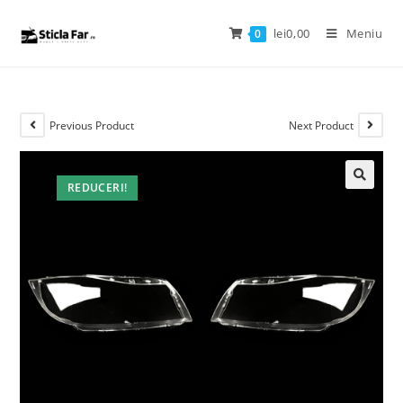
lei
0,00
Meniu
0
Previous Product
Next Product
REDUCERI!
🔍