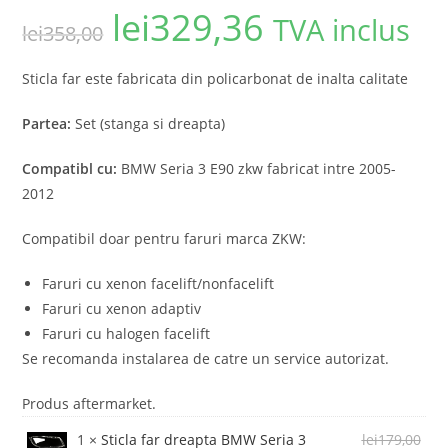
lei
329,36
TVA inclus
lei
358,00
Sticla far este fabricata din policarbonat de inalta calitate
Partea:
Set (stanga si dreapta)
Compatibl cu:
BMW Seria 3 E90 zkw fabricat intre 2005-
2012
Compatibil doar pentru faruri marca ZKW:
Faruri cu xenon facelift/nonfacelift
Faruri cu xenon adaptiv
Faruri cu halogen facelift
Se recomanda instalarea de catre un service autorizat.
Produs aftermarket.
1 ×
Sticla far dreapta BMW Seria 3
lei
179,00