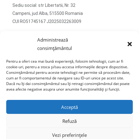
Sediu social: str Libertatii, Nr. 32
Campeni, jud Alba, 515500 Romania
CUI RO51745167 J2025032263009
Adresa corespondenta: str Turzii, Nr. 13
Administrează
Campeni, jud Alba, 515500 Romania
consimțământul
tel: 0750 470 822
Pentru a oferi cea mai bună experiență, folosim tehnologii, cum ar fi
email: contact@sticlafar.ro
cookie-uri, pentru a stoca și/sau accesa informațiile despre dispozitive.
Consimțământul pentru aceste tehnologii ne permite să procesăm date,
Nu detinem magazin de prezentare, comenzile se
cum ar fi comportamentul de navigare sau ID-uri unice pe acest site.
livreaza exclusiv prin curierat.
Dacă nu îți dai consimțământul sau îți retragi consimțământul dat poate
avea afecte negative asupra unor anumite funcționalități și funcții.
Acceptă
Refuză
Copyright © 2020 Sticla Far - AIDA VISION S.R.L. CUI: 51745167 J2025032263009
Vezi preferințele