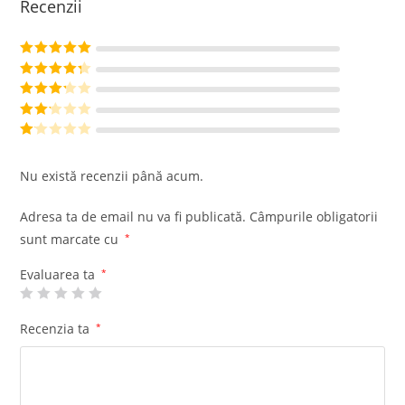
Recenzii
Evaluat la
5
din 5
Evaluat la
4
din 5
Evaluat
la
3
din
Evalu
5
at la
Ev
2
din
al
Nu există recenzii până acum.
5
ua
t
Adresa ta de email nu va fi publicată.
Câmpurile obligatorii
la
sunt marcate cu
*
1
di
Evaluarea ta
*
n
5
Recenzia ta
*