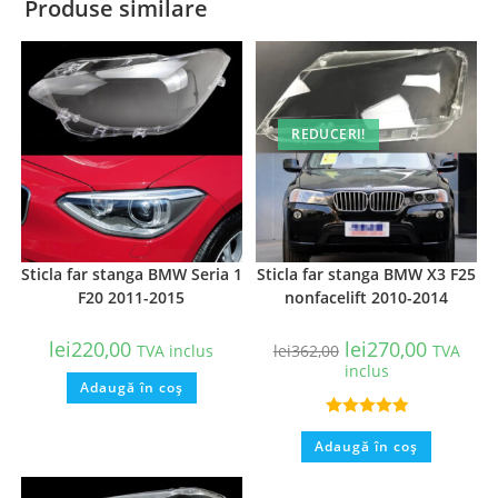
Produse similare
REDUCERI!
Sticla far stanga BMW Seria 1
Sticla far stanga BMW X3 F25
F20 2011-2015
nonfacelift 2010-2014
lei
220,00
lei
270,00
TVA inclus
lei
362,00
TVA
inclus
Adaugă în coș
Evaluat la
Adaugă în coș
5.00
din 5