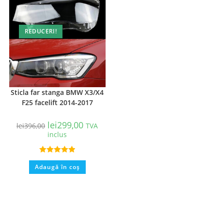
REDUCERI!
Sticla far stanga BMW X3/X4
F25 facelift 2014-2017
lei
299,00
lei
396,00
TVA
inclus
Evaluat la
Adaugă în coș
5.00
din 5