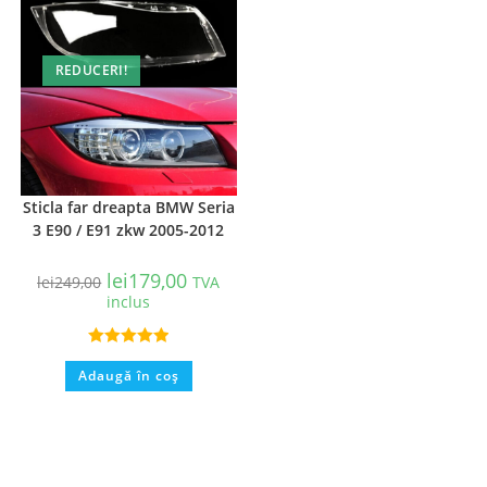
REDUCERI!
Sticla far dreapta BMW Seria
3 E90 / E91 zkw 2005-2012
lei
179,00
lei
249,00
TVA
inclus
Evaluat la
Adaugă în coș
5.00
din 5