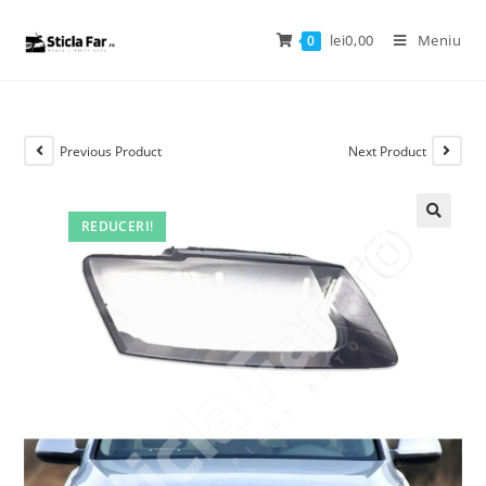
lei
0,00
Meniu
0
Previous Product
Next Product
REDUCERI!
🔍