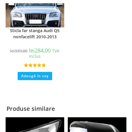
Sticla far stanga Audi Q5
nonfacelift 2010-2013
lei
284,00
lei
339,00
TVA
inclus
Evaluat la
Adaugă în coș
5.00
din 5
Produse similare