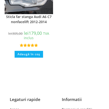
Sticla far stanga Audi A6 C7
nonfacelift 2012-2014
lei
179,00
lei
305,00
TVA
inclus
Evaluat la
Adaugă în coș
5.00
din 5
Legaturi rapide
Informatii