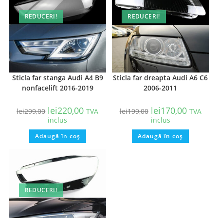
REDUCERI!
REDUCERI!
Sticla far stanga Audi A4 B9
Sticla far dreapta Audi A6 C6
nonfacelift 2016-2019
2006-2011
lei
220,00
lei
170,00
lei
299,00
TVA
lei
199,00
TVA
inclus
inclus
Adaugă în coș
Adaugă în coș
REDUCERI!