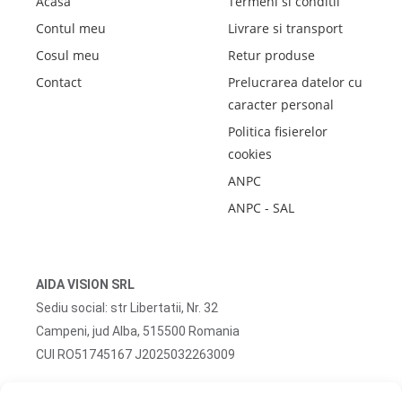
Acasa
Termeni si conditii
Contul meu
Livrare si transport
Cosul meu
Retur produse
Contact
Prelucrarea datelor cu
caracter personal
Politica fisierelor
cookies
ANPC
ANPC - SAL
AIDA VISION SRL
Sediu social: str Libertatii, Nr. 32
Campeni, jud Alba, 515500 Romania
CUI RO51745167 J2025032263009
Adresa corespondenta: str Turzii, Nr. 13