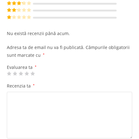
din 5
Evaluat la
4
din 5
Evaluat
la
3
din
Evalu
5
at la
Ev
2
din
al
Nu există recenzii până acum.
5
ua
t
Adresa ta de email nu va fi publicată.
Câmpurile obligatorii
la
sunt marcate cu
*
1
di
Evaluarea ta
*
n
5
Recenzia ta
*