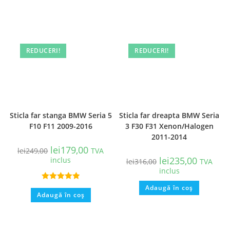
REDUCERI!
REDUCERI!
Sticla far stanga BMW Seria 5
Sticla far dreapta BMW Seria
F10 F11 2009-2016
3 F30 F31 Xenon/Halogen
2011-2014
lei
179,00
lei
249,00
TVA
lei
235,00
inclus
lei
316,00
TVA
inclus
Evaluat la
Adaugă în coș
Adaugă în coș
5.00
din 5