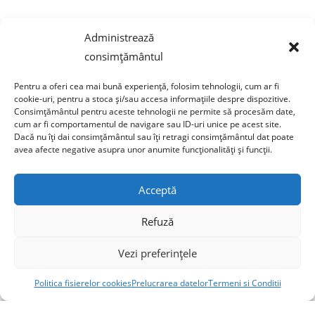
Adresa corespondenta: str Turzii, Nr. 13
Administrează
Campeni, jud Alba, 515500 Romania
consimțământul
tel: 0750 470 822
Pentru a oferi cea mai bună experiență, folosim tehnologii, cum ar fi
email: contact@sticlafar.ro
cookie-uri, pentru a stoca și/sau accesa informațiile despre dispozitive.
Consimțământul pentru aceste tehnologii ne permite să procesăm date,
Nu detinem magazin de prezentare, comenzile se
cum ar fi comportamentul de navigare sau ID-uri unice pe acest site.
livreaza exclusiv prin curierat.
Dacă nu îți dai consimțământul sau îți retragi consimțământul dat poate
avea afecte negative asupra unor anumite funcționalități și funcții.
Acceptă
Refuză
Copyright © 2020 Sticla Far - AIDA VISION S.R.L. CUI: 51745167 J2025032263009
Vezi preferințele
Politica fisierelor cookies
Prelucrarea datelor
Termeni si Conditii