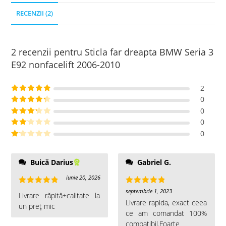
RECENZII (2)
2 recenzii pentru
Sticla far dreapta BMW Seria 3
E92 nonfacelift 2006-2010
2
0
Evaluat la
5
0
din 5
Evaluat la
0
4
din 5
Evaluat
0
la
3
din
Evalu
5
at la
Ev
2
din
al
Buică Darius
Gabriel G.
5
ua
iunie 20, 2026
t
la
Evaluat la
Evaluat la
septembrie 1, 2023
Livrare răpită+calitate la
1
5
din 5
5
din 5
Livrare rapida, exact ceea
un preț mic
di
ce am comandat 100%
n
compatibil.Foarte