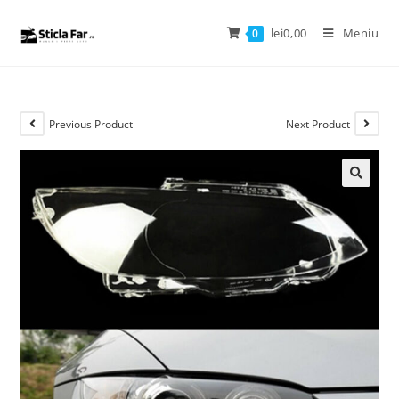
lei
0,00
Meniu
0
Previous Product
Next Product
🔍