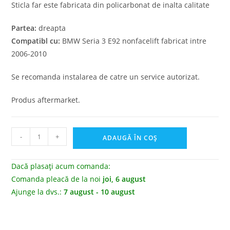
clienți
Sticla far este fabricata din policarbonat de inalta calitate
Partea:
dreapta
Compatibl cu:
BMW Seria 3 E92 nonfacelift fabricat intre
2006-2010
Se recomanda instalarea de catre un service autorizat.
Produs aftermarket.
-
+
ADAUGĂ ÎN COȘ
Dacă plasați acum comanda:
Comanda pleacă de la noi
joi, 6 august
Ajunge la dvs.:
7 august - 10 august