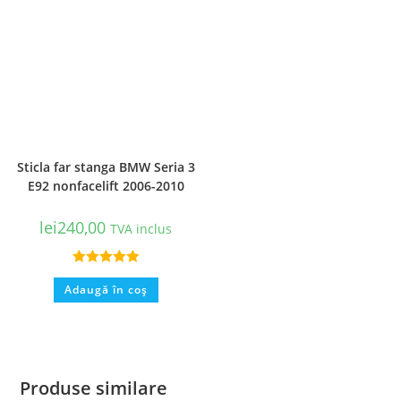
Sticla far stanga BMW Seria 3
E92 nonfacelift 2006-2010
lei
240,00
TVA inclus
Evaluat la
Adaugă în coș
5.00
din 5
Produse similare