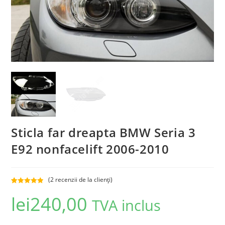
Sticla far dreapta BMW Seria 3
E92 nonfacelift 2006-2010
(
2
recenzii de la clienți)
Evaluat la
2
lei
240,00
TVA inclus
5.00
din 5 pe
baza a
evaluări de la