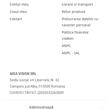
Contul meu
Livrare si transport
Cosul meu
Retur produse
Contact
Prelucrarea datelor cu
caracter personal
Politica fisierelor
cookies
ANPC
ANPC - SAL
AIDA VISION SRL
Sediu social: str Libertatii, Nr. 32
Campeni, jud Alba, 515500 Romania
CUI RO51745167 J2025032263009
Adresa corespondenta: str Turzii, Nr. 13
Administrează