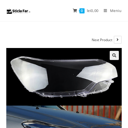
lei
0,00
Meniu
0
Next Product
🔍