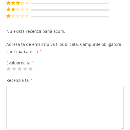
din 5
Evaluat la
4
din 5
Evaluat
la
3
din
Evalu
5
at la
Ev
2
din
al
Nu există recenzii până acum.
5
ua
t
Adresa ta de email nu va fi publicată.
Câmpurile obligatorii
la
sunt marcate cu
*
1
di
Evaluarea ta
*
n
5
Recenzia ta
*