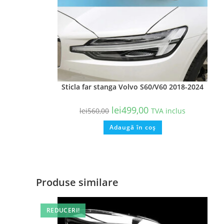
Sticla far stanga Volvo S60/V60 2018-2024
lei
499,00
lei
560,00
TVA inclus
Adaugă în coș
Produse similare
REDUCERI!