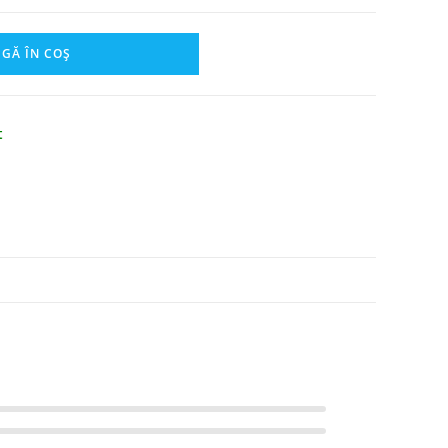
GĂ ÎN COȘ
t