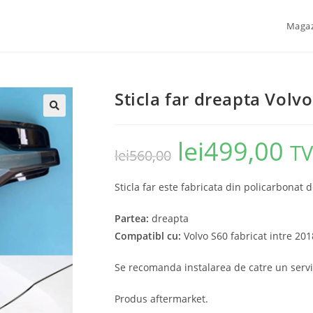
Maga
Sticla far dreapta Vol
🔍
lei
499,00
TV
lei
560,00
Sticla far este fabricata din policarbonat d
Partea:
dreapta
Compatibl cu:
Volvo S60 fabricat intre 20
Se recomanda instalarea de catre un servi
Produs aftermarket.