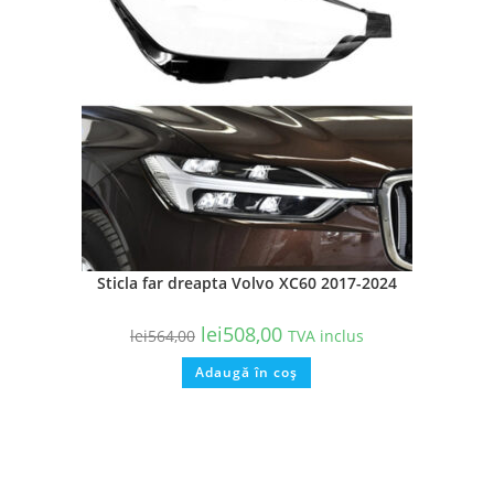
Sticla far dreapta Volvo XC60 2017-2024
lei
508,00
lei
564,00
TVA inclus
Adaugă în coș