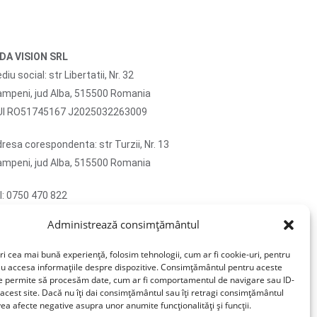
IDA VISION SRL
diu social: str Libertatii, Nr. 32
mpeni, jud Alba, 515500 Romania
UI RO51745167 J2025032263009
resa corespondenta: str Turzii, Nr. 13
mpeni, jud Alba, 515500 Romania
l: 0750 470 822
ail: contact@sticlafar.ro
Administrează consimțământul
u detinem magazin de prezentare, comenzile se
vreaza exclusiv prin curierat.
ri cea mai bună experiență, folosim tehnologii, cum ar fi cookie-uri, pentru
au accesa informațiile despre dispozitive. Consimțământul pentru aceste
ne permite să procesăm date, cum ar fi comportamentul de navigare sau ID-
 acest site. Dacă nu îți dai consimțământul sau îți retragi consimțământul
ea afecte negative asupra unor anumite funcționalități și funcții.