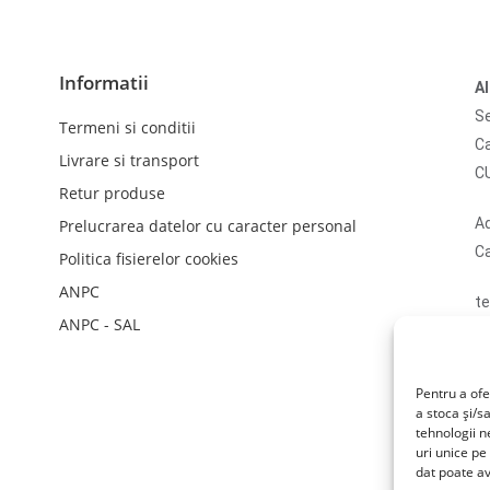
Informatii
A
Se
Termeni si conditii
Ca
Livrare si transport
C
Retur produse
Ad
Prelucrarea datelor cu caracter personal
Ca
Politica fisierelor cookies
ANPC
te
ANPC - SAL
em
N
li
Pentru a ofe
a stoca și/s
tehnologii 
uri unice pe
dat poate av