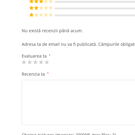
din 5
Evaluat la
4
din 5
Evaluat
la
3
din
Eval
5
uat la
E
2
din
va
Nu există recenzii până acum.
5
lu
at
Adresa ta de email nu va fi publicată.
Câmpurile obligat
la
1
Evaluarea ta
*
di
n
Recenzia ta
*
5
Choose pictures (maxsize: 2000kB, max files: 2)