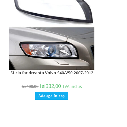
Sticla far dreapta Volvo S40/V50 2007-2012
lei
332,00
lei
400,00
TVA inclus
Adaugă în coș