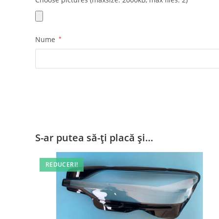
Nume
*
S-ar putea să-ți placă și…
REDUCERI!