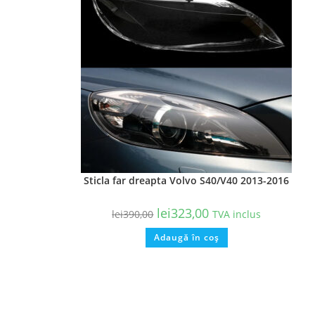
Sticla far dreapta Volvo S40/V40 2013-2016
lei
323,00
lei
390,00
TVA inclus
Adaugă în coș