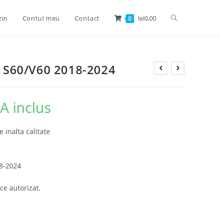
zin
Contul meu
Contact
lei
0,00
0
vo S60/V60 2018-2024
A inclus
e inalta calitate
18-2024
ce autorizat.