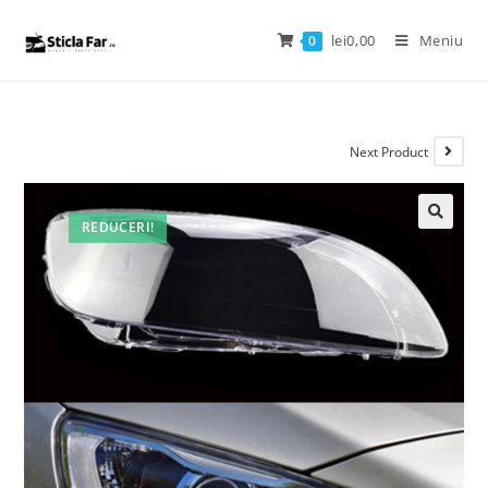
lei
0,00
Meniu
0
Next Product
REDUCERI!
🔍