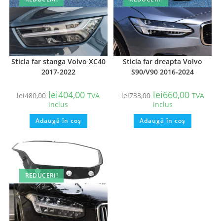
Sticla far stanga Volvo XC40
Sticla far dreapta Volvo
2017-2022
S90/V90 2016-2024
lei
404,00
lei
660,00
lei
480,00
TVA
lei
733,00
TVA
inclus
inclus
Adaugă în coș
Adaugă în coș
REDUCERI!