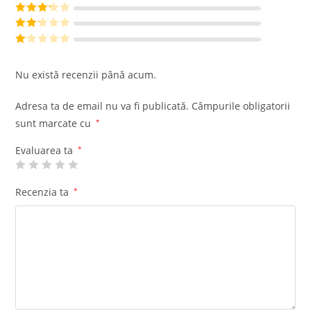
din 5
Evaluat la
4
din 5
Evaluat
la
3
din
Evalu
5
at la
Ev
2
din
al
Nu există recenzii până acum.
5
ua
t
Adresa ta de email nu va fi publicată.
Câmpurile obligatorii
la
sunt marcate cu
*
1
di
Evaluarea ta
*
n
5
Recenzia ta
*