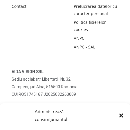
Contact
Prelucrarea datelor cu
caracter personal
Politica fisierelor
cookies
ANPC
ANPC - SAL
AIDA VISION SRL
Sediu social: str Libertatii, Nr. 32
Campeni, jud Alba, 515500 Romania
CUI RO51745167 J2025032263009
Adresa corespondenta: str Turzii, Nr. 13
Administrează
Campeni, jud Alba, 515500 Romania
consimțământul
tel: 0750 470 822