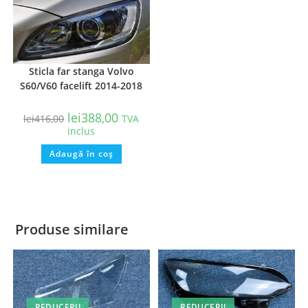
Sticla far stanga Volvo
S60/V60 facelift 2014-2018
lei
388,00
lei
416,00
TVA
inclus
Adaugă în coș
Produse similare
REDUCERI!
REDUCERI!