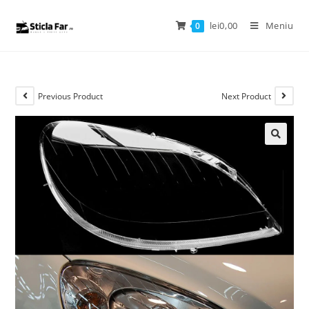
lei
0,00
Meniu
0
Previous Product
Next Product
🔍