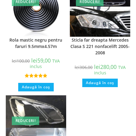
REDUCERI!
REDUCERI!
Rola mastic negru pentru
Sticla far dreapta Mercedes
faruri 9.5mmx4.57m
Clasa S 221 nonfacelift 2005-
2008
lei
59,00
lei
100,00
TVA
lei
280,00
inclus
lei
306,00
TVA
inclus
Evaluat la
Adaugă în coș
Adaugă în coș
5.00
din 5
REDUCERI!