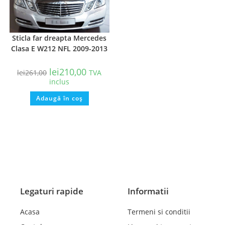
Sticla far dreapta Mercedes
Clasa E W212 NFL 2009-2013
lei
210,00
lei
261,00
TVA
inclus
Adaugă în coș
Legaturi rapide
Informatii
Acasa
Termeni si conditii