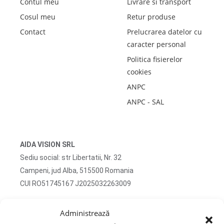
Contul meu
Livrare si transport
Cosul meu
Retur produse
Contact
Prelucrarea datelor cu
caracter personal
Politica fisierelor
cookies
ANPC
ANPC - SAL
AIDA VISION SRL
Sediu social: str Libertatii, Nr. 32
Campeni, jud Alba, 515500 Romania
CUI RO51745167 J2025032263009
Adresa corespondenta: str Turzii, Nr. 13
Administrează
Campeni, jud Alba, 515500 Romania