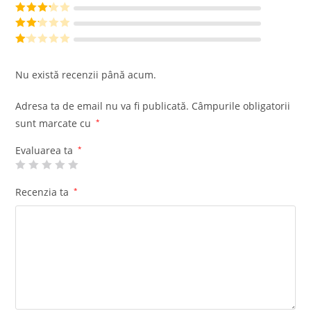
din 5
Evaluat la
4
din 5
Evaluat
la
3
din
Evalu
5
at la
Ev
2
din
al
Nu există recenzii până acum.
5
ua
t
Adresa ta de email nu va fi publicată.
Câmpurile obligatorii
la
sunt marcate cu
*
1
di
Evaluarea ta
*
n
5
Recenzia ta
*