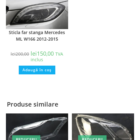
Sticla far stanga Mercedes
ML W166 2012-2015
lei
150,00
lei
200,00
TVA
inclus
Adaugă în coș
Produse similare
REDUCERI!
REDUCERI!