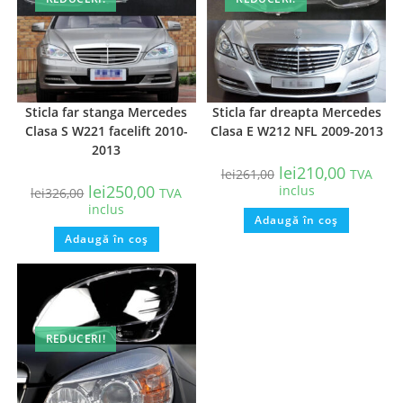
Sticla far stanga Mercedes
Sticla far dreapta Mercedes
Clasa S W221 facelift 2010-
Clasa E W212 NFL 2009-2013
2013
lei
210,00
lei
261,00
TVA
lei
250,00
inclus
lei
326,00
TVA
inclus
Adaugă în coș
Adaugă în coș
REDUCERI!