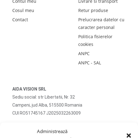
Contul meu
Livrare si transport
Cosul meu
Retur produse
Contact
Prelucrarea datelor cu
caracter personal
Politica fisierelor
cookies
ANPC
ANPC - SAL
AIDA VISION SRL
Sediu social: str Libertatii, Nr. 32
Campeni, jud Alba, 515500 Romania
CUI RO51745167 J2025032263009
Adresa corespondenta: str Turzii, Nr. 13
Administrează
Campeni, jud Alba, 515500 Romania