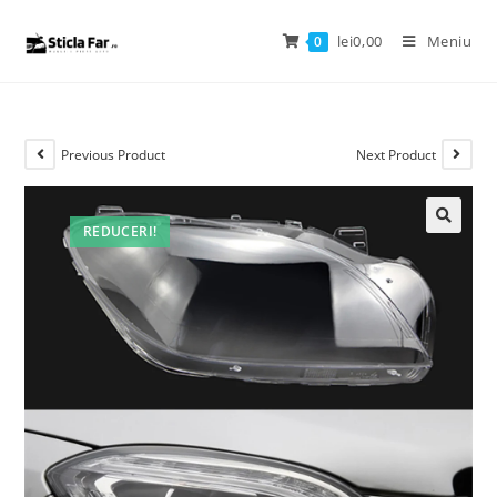
lei
0,00
Meniu
0
Previous Product
Next Product
REDUCERI!
🔍