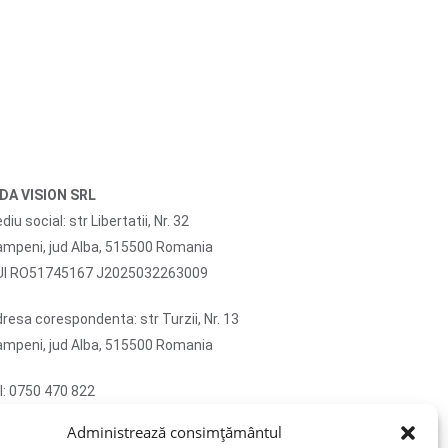
IDA VISION SRL
diu social: str Libertatii, Nr. 32
mpeni, jud Alba, 515500 Romania
UI RO51745167 J2025032263009
resa corespondenta: str Turzii, Nr. 13
mpeni, jud Alba, 515500 Romania
l: 0750 470 822
ail: contact@sticlafar.ro
Administrează consimțământul
u detinem magazin de prezentare, comenzile se