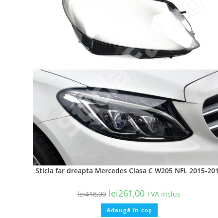
Sticla far dreapta Mercedes Clasa C W205 NFL 2015-20
lei
261,00
lei
418,00
TVA inclus
Adaugă în coș