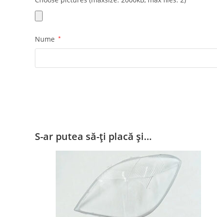
Nume
*
S-ar putea să-ți placă și…