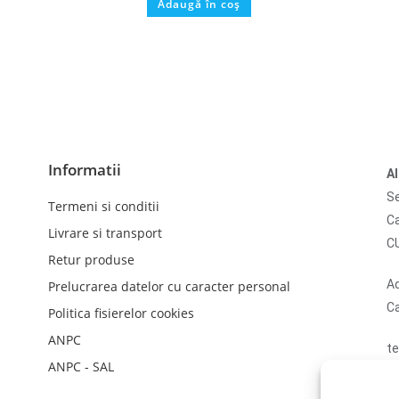
Adaugă în coș
Informatii
A
Se
Termeni si conditii
Ca
Livrare si transport
C
Retur produse
Ad
Prelucrarea datelor cu caracter personal
Ca
Politica fisierelor cookies
ANPC
te
ANPC - SAL
em
N