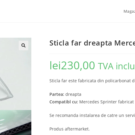
Maga
Sticla far dreapta Mer
🔍
lei
230,00
TVA incl
Sticla far este fabricata din policarbonat d
Partea:
dreapta
Compatibl cu:
Mercedes Sprinter fabricat 
Se recomanda instalarea de catre un servi
Produs aftermarket.