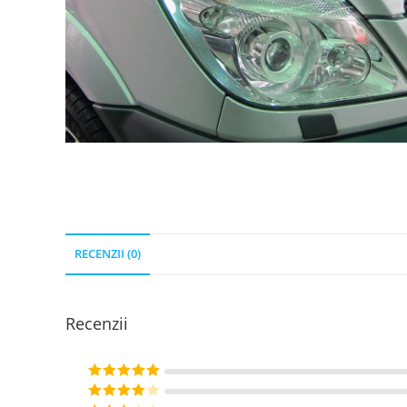
RECENZII (0)
Recenzii
Evaluat la
5