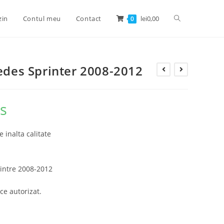
zin
Contul meu
Contact
lei
0,00
0
cedes Sprinter 2008-2012
us
e inalta calitate
intre 2008-2012
ce autorizat.