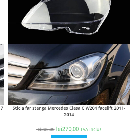
17
Sticla far stanga Mercedes Clasa C W204 facelift 2011-
2014
lei
270,00
lei
305,00
TVA inclus