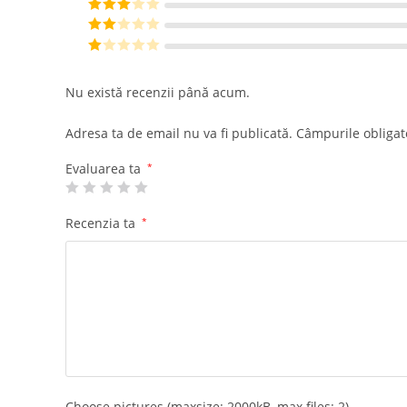
din 5
Evaluat la
4
din 5
Evaluat
la
3
din
Eval
5
uat la
E
2
din
va
Nu există recenzii până acum.
5
lu
at
Adresa ta de email nu va fi publicată.
Câmpurile obligat
la
1
Evaluarea ta
*
di
n
Recenzia ta
*
5
Choose pictures (maxsize: 2000kB, max files: 2)