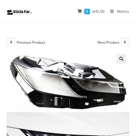
lei
0,00
Meniu
0
Previous Product
Next Product
🔍