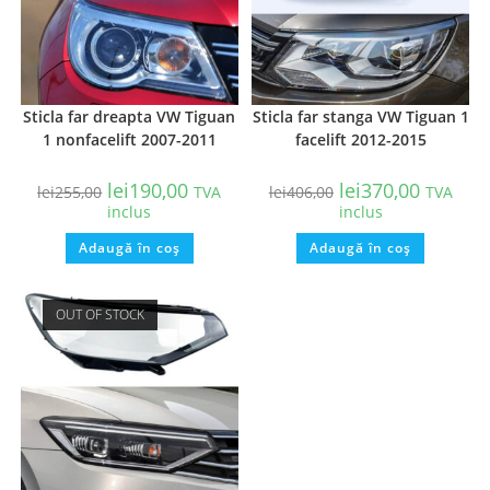
Sticla far dreapta VW Tiguan
Sticla far stanga VW Tiguan 1
1 nonfacelift 2007-2011
facelift 2012-2015
lei
190,00
lei
370,00
lei
255,00
TVA
lei
406,00
TVA
inclus
inclus
Adaugă în coș
Adaugă în coș
OUT OF STOCK