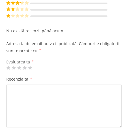
din 5
Evaluat la
4
din 5
Evaluat
la
3
din
Evalu
5
at la
Ev
2
din
al
Nu există recenzii până acum.
5
ua
t
Adresa ta de email nu va fi publicată.
Câmpurile obligatorii
la
sunt marcate cu
*
1
di
Evaluarea ta
*
n
5
Recenzia ta
*