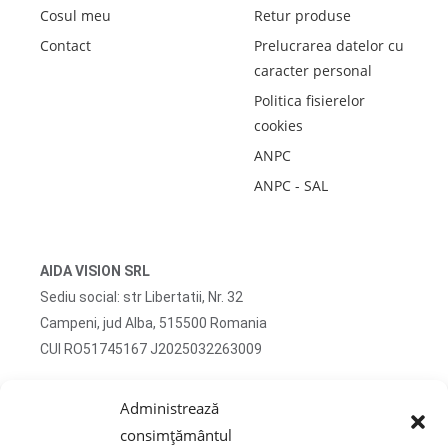
Cosul meu
Retur produse
Contact
Prelucrarea datelor cu
caracter personal
Politica fisierelor
cookies
ANPC
ANPC - SAL
AIDA VISION SRL
Sediu social: str Libertatii, Nr. 32
Campeni, jud Alba, 515500 Romania
CUI RO51745167 J2025032263009
Adresa corespondenta: str Turzii, Nr. 13
Administrează
Campeni, jud Alba, 515500 Romania
consimțământul