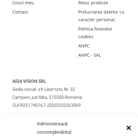
Cosul meu
Retur produse
Contact
Prelucrarea datelor cu
caracter personal
Politica fisierelor
cookies
ANPC
ANPC - SAL
AIDA VISION SRL
Sediu social: str Libertatii, Nr. 32
Campeni, jud Alba, 515500 Romania
CUI RO51745167 J2025032263009
Adresa corespondenta: str Turzii, Nr. 13
Administrează
Campeni, jud Alba, 515500 Romania
consimțământul