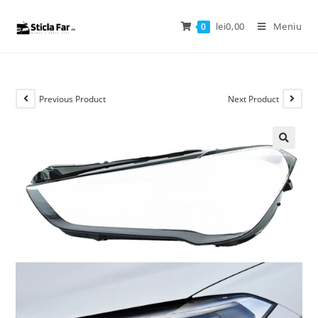
lei
0,00
Meniu
0
Previous Product
Next Product
🔍