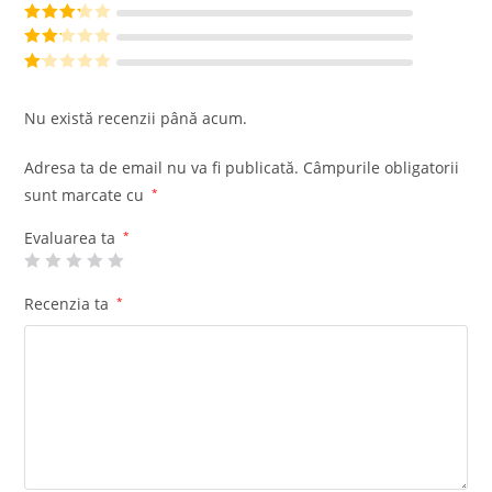
din 5
Evaluat la
4
din 5
Evaluat
la
3
din
Evalu
5
at la
Ev
2
din
al
Nu există recenzii până acum.
5
ua
t
Adresa ta de email nu va fi publicată.
Câmpurile obligatorii
la
sunt marcate cu
*
1
di
Evaluarea ta
*
n
5
Recenzia ta
*