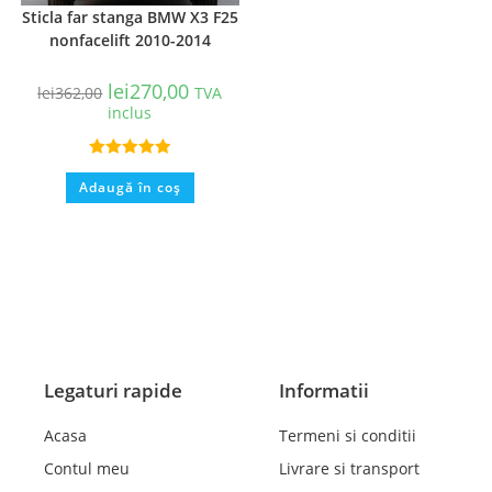
Sticla far stanga BMW X3 F25
nonfacelift 2010-2014
lei
270,00
lei
362,00
TVA
inclus
Evaluat la
Adaugă în coș
5.00
din 5
Legaturi rapide
Informatii
Acasa
Termeni si conditii
Contul meu
Livrare si transport