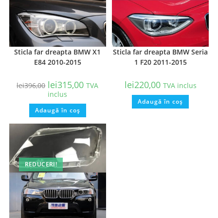
Sticla far dreapta BMW X1
Sticla far dreapta BMW Seria
E84 2010-2015
1 F20 2011-2015
lei
315,00
lei
220,00
lei
396,00
TVA
TVA inclus
inclus
Adaugă în coș
Adaugă în coș
REDUCERI!