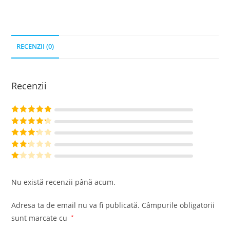
RECENZII (0)
Recenzii
Evaluat la
5
din 5
Evaluat la
4
din 5
Evaluat
la
3
din
Evalu
5
at la
Ev
2
din
al
Nu există recenzii până acum.
5
ua
t
Adresa ta de email nu va fi publicată.
Câmpurile obligatorii
la
sunt marcate cu
*
1