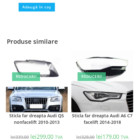
Adaugă în coș
Produse similare
REDUCERI!
REDUCERI!
Sticla far dreapta Audi Q5
Sticla far dreapta Audi A6 C7
nonfacelift 2010-2013
facelift 2014-2018
lei
299,00
lei
179,00
lei
339,00
TVA
lei
328,00
TVA