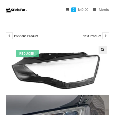
lei
0,00
Meniu
0
Previous Product
Next Product
REDUCERI!
🔍