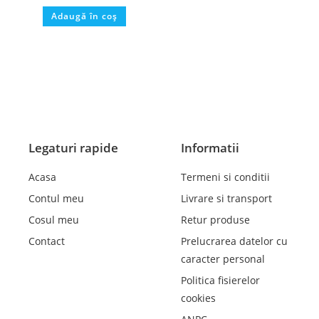
Evaluat la
Adaugă în coș
5.00
din 5
Legaturi rapide
Informatii
Acasa
Termeni si conditii
Contul meu
Livrare si transport
Cosul meu
Retur produse
Contact
Prelucrarea datelor cu
caracter personal
Politica fisierelor
cookies