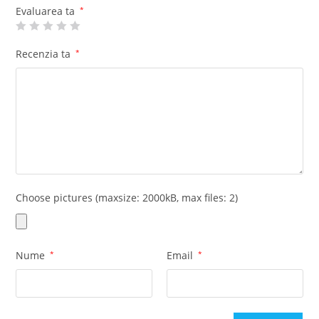
di
Evaluarea ta
*
n
5
Recenzia ta
*
Choose pictures (maxsize: 2000kB, max files: 2)
Nume
*
Email
*