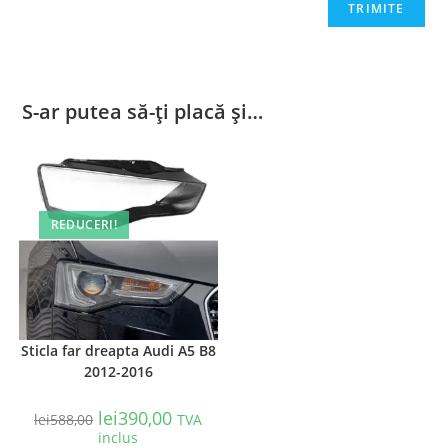
S-ar putea să-ți placă și…
REDUCERI!
Sticla far dreapta Audi A5 B8
2012-2016
lei
390,00
lei
588,00
TVA
inclus