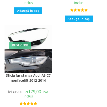
inclus
inclus
Adaugă în coș
Evaluat la
Adaugă în coș
5.00
din 5
REDUCERI!
Sticla far stanga Audi A6 C7
nonfacelift 2012-2014
lei
179,00
lei
305,00
TVA
inclus