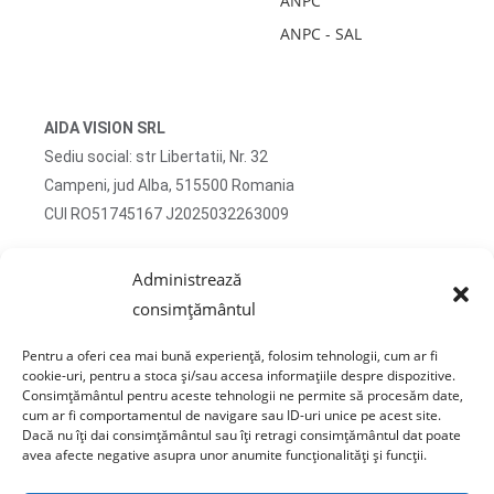
ANPC
ANPC - SAL
AIDA VISION SRL
Sediu social: str Libertatii, Nr. 32
Campeni, jud Alba, 515500 Romania
CUI RO51745167 J2025032263009
Adresa corespondenta: str Turzii, Nr. 13
Administrează
Campeni, jud Alba, 515500 Romania
consimțământul
tel: 0750 470 822
Pentru a oferi cea mai bună experiență, folosim tehnologii, cum ar fi
email: contact@sticlafar.ro
cookie-uri, pentru a stoca și/sau accesa informațiile despre dispozitive.
Consimțământul pentru aceste tehnologii ne permite să procesăm date,
Nu detinem magazin de prezentare, comenzile se
cum ar fi comportamentul de navigare sau ID-uri unice pe acest site.
livreaza exclusiv prin curierat.
Dacă nu îți dai consimțământul sau îți retragi consimțământul dat poate
avea afecte negative asupra unor anumite funcționalități și funcții.