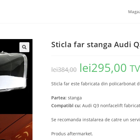
Maga
Sticla far stanga Audi 
🔍
lei
295,00
TV
lei
384,00
Sticla far este fabricata din policarbonat d
Partea:
stanga
Compatibl cu:
Audi Q3 nonfacelift fabrica
Se recomanda instalarea de catre un servi
Produs aftermarket.