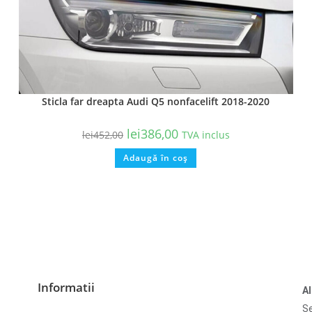
Sticla far dreapta Audi Q5 nonfacelift 2018-2020
lei
386,00
lei
452,00
TVA inclus
Adaugă în coș
Informatii
A
Se