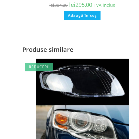
lei
295,00
lei
384,00
TVA inclus
Adaugă în coș
Produse similare
REDUCERI!