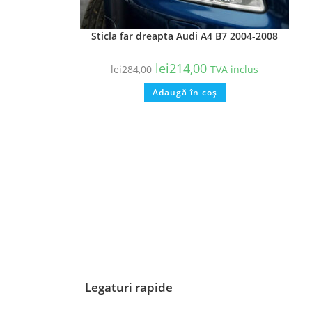
Sticla far dreapta Audi A4 B7 2004-2008
lei
214,00
lei
284,00
TVA inclus
Adaugă în coș
Legaturi rapide