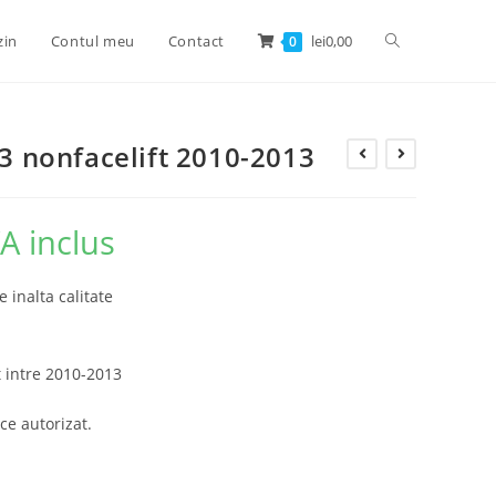
zin
Contul meu
Contact
lei
0,00
0
Q3 nonfacelift 2010-2013
A inclus
e inalta calitate
t intre 2010-2013
ce autorizat.