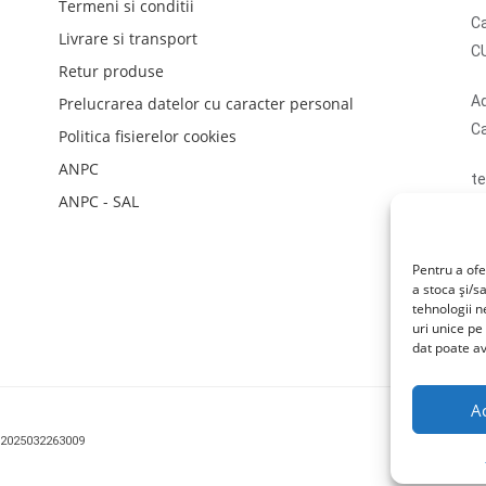
Termeni si conditii
Ca
Livrare si transport
C
Retur produse
Ad
Prelucrarea datelor cu caracter personal
Ca
Politica fisierelor cookies
ANPC
te
ANPC - SAL
em
N
li
Pentru a ofe
a stoca și/s
tehnologii 
uri unice pe
dat poate av
A
 J2025032263009