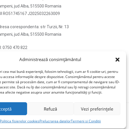
mpeni, jud Alba, 515500 Romania
UI RO51745167 J2025032263009
resa corespondenta: str Turzii, Nr. 13
mpeni, jud Alba, 515500 Romania
l: 0750 470 822
ail: contact@sticlafar.ro
Administrează consimțământul
u detinem magazin de prezentare, comenzile se
vreaza exclusiv prin curierat.
ri cea mai bună experiență, folosim tehnologii, cum ar fi cookie-uri, pentru
au accesa informațiile despre dispozitive. Consimțământul pentru aceste
ne permite să procesăm date, cum ar fi comportamentul de navigare sau ID-
 acest site. Dacă nu îți dai consimțământul sau îți retragi consimțământul
ea afecte negative asupra unor anumite funcționalități și funcții.
cceptă
Refuză
Vezi preferințele
Politica fisierelor cookies
Prelucrarea datelor
Termeni si Conditii