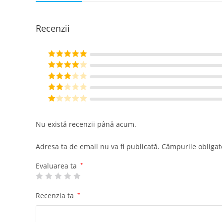
Recenzii
Evaluat la
5
din 5
Evaluat la
4
din 5
Evaluat
la
3
din
Eval
5
uat la
E
2
din
va
Nu există recenzii până acum.
5
lu
at
Adresa ta de email nu va fi publicată.
Câmpurile obligat
la
1
Evaluarea ta
*
di
n
Recenzia ta
*
5