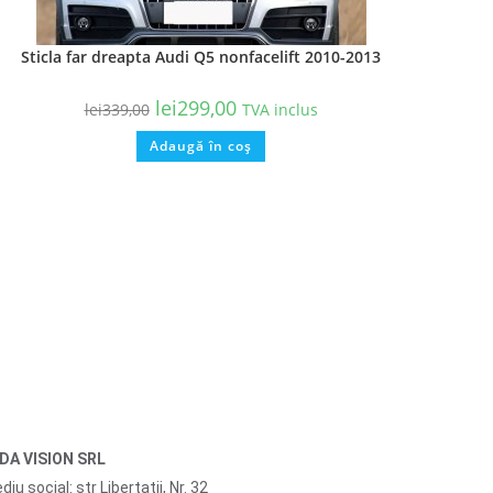
Sticla far dreapta Audi Q5 nonfacelift 2010-2013
lei
299,00
lei
339,00
TVA inclus
Adaugă în coș
IDA VISION SRL
diu social: str Libertatii, Nr. 32