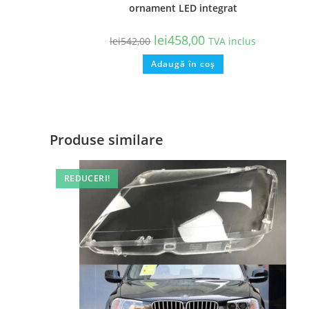
ornament LED integrat
lei
458,00
lei
542,00
TVA inclus
Adaugă în coș
Produse similare
REDUCERI!