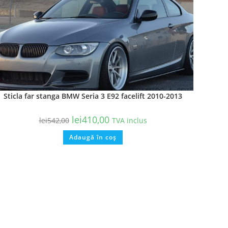
Sticla far stanga BMW Seria 3 E92 facelift 2010-2013
lei
410,00
lei
542,00
TVA inclus
Adaugă în coș