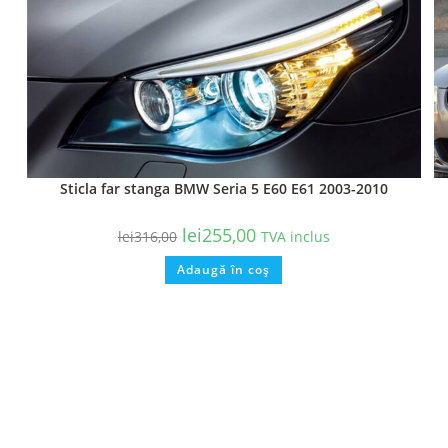
Sticla far stanga BMW Seria 5 E60 E61 2003-2010
lei
255,00
lei
316,00
TVA inclus
Adaugă în coș