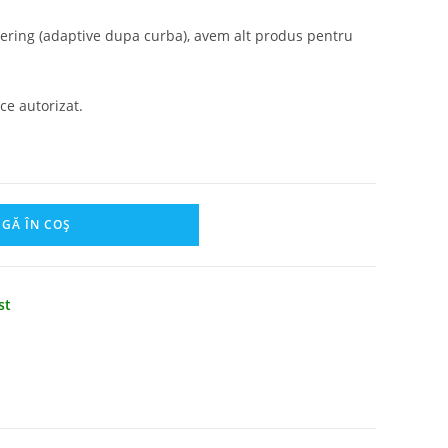
ornering (adaptive dupa curba), avem alt produs pentru
ce autorizat.
GĂ ÎN COȘ
st