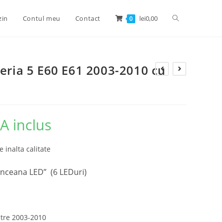
zin
Contul meu
Contact
lei
0,00
0
Seria 5 E60 E61 2003-2010 cu
A inclus
e inalta calitate
nceana LED” (6 LEDuri)
ntre 2003-2010