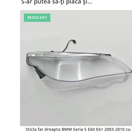
S-ar putea să-ți placă și…
REDUCERI!
Sticla far dreapta BMW Seria 5 E60 E61 2003-2010 cu