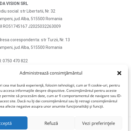
IDA VISION SRL
diu social: str Libertatii, Nr. 32
mpeni, jud Alba, 515500 Romania
UI RO51745167 J2025032263009
resa corespondenta: str Turzii, Nr. 13
mpeni, jud Alba, 515500 Romania
l: 0750 470 822
ail: contact@sticlafar.ro
Administrează consimțământul
u detinem magazin de prezentare, comenzile se
vreaza exclusiv prin curierat.
ri cea mai bună experiență, folosim tehnologii, cum ar fi cookie-uri, pentru
au accesa informațiile despre dispozitive. Consimțământul pentru aceste
ne permite să procesăm date, cum ar fi comportamentul de navigare sau ID-
 acest site. Dacă nu îți dai consimțământul sau îți retragi consimțământul
ea afecte negative asupra unor anumite funcționalități și funcții.
cceptă
Refuză
Vezi preferințele