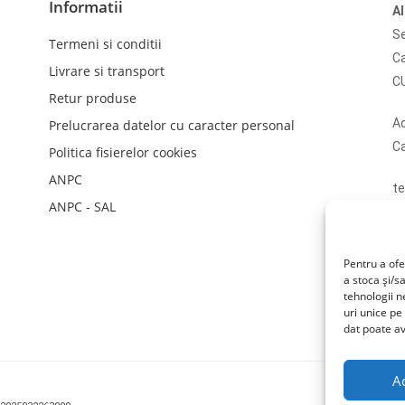
Informatii
A
Se
Termeni si conditii
Ca
Livrare si transport
C
Retur produse
Ad
Prelucrarea datelor cu caracter personal
Ca
Politica fisierelor cookies
ANPC
te
ANPC - SAL
em
N
li
Pentru a ofe
a stoca și/s
tehnologii 
uri unice pe
dat poate av
A