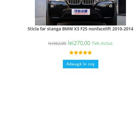
Sticla far stanga BMW X3 F25 nonfacelift 2010-2014
lei
270,00
lei
362,00
TVA inclus
Evaluat la
Adaugă în coș
5.00
din 5