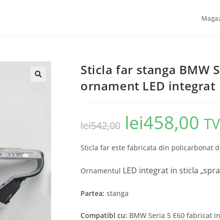
Maga
Sticla far stanga BMW 
ornament LED integrat
🔍
lei
458,00
TV
lei
542,00
Sticla far este fabricata din policarbonat d
LED integrat in sticla
„spra
Ornamentul
Partea:
stanga
Compatibl cu:
BMW Seria 5 E60 fabricat i