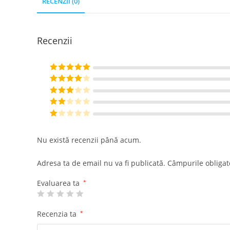
RECENZII (0)
Recenzii
Evaluat la
5
din 5
Evaluat la
4
din 5
Evaluat
la
3
din
Eval
5
uat la
E
2
din
va
Nu există recenzii până acum.
5
lu
at
Adresa ta de email nu va fi publicată.
Câmpurile obligat
la
1
Evaluarea ta
*
di
n
Recenzia ta
*
5