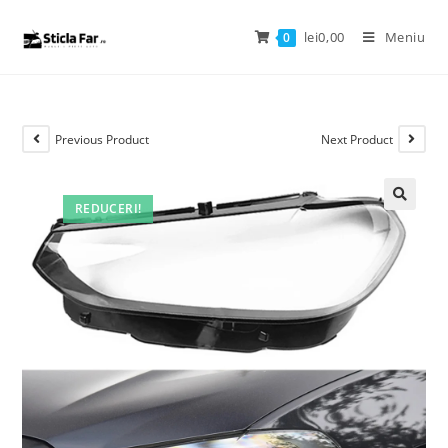
lei
0,00
Meniu
0
Previous Product
Next Product
REDUCERI!
🔍