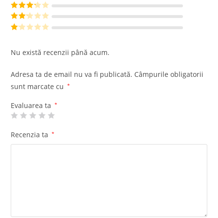
din 5
Evaluat la
4
din 5
Evaluat
la
3
din
Evalu
5
at la
Ev
2
din
al
Nu există recenzii până acum.
5
ua
t
Adresa ta de email nu va fi publicată.
Câmpurile obligatorii
la
sunt marcate cu
*
1
di
Evaluarea ta
*
n
5
Recenzia ta
*