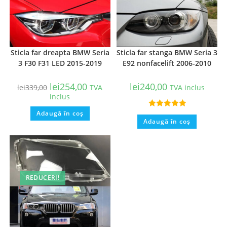
Sticla far dreapta BMW Seria
Sticla far stanga BMW Seria 3
3 F30 F31 LED 2015-2019
E92 nonfacelift 2006-2010
lei
254,00
lei
240,00
lei
339,00
TVA
TVA inclus
inclus
Adaugă în coș
Evaluat la
Adaugă în coș
5.00
din 5
REDUCERI!