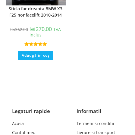
Sticla far dreapta BMW X3
F25 nonfacelift 2010-2014
lei
270,00
lei
362,00
TVA
inclus
Evaluat la
Adaugă în coș
5.00
din 5
Legaturi rapide
Informatii
Acasa
Termeni si conditii
Contul meu
Livrare si transport