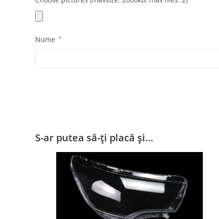
Nume
*
S-ar putea să-ți placă și…