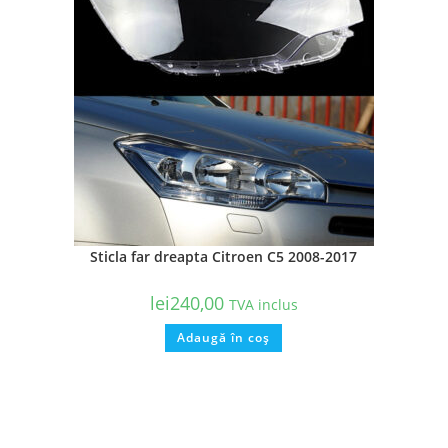
Sticla far dreapta Citroen C5 2008-2017
lei
240,00
TVA inclus
Adaugă în coș