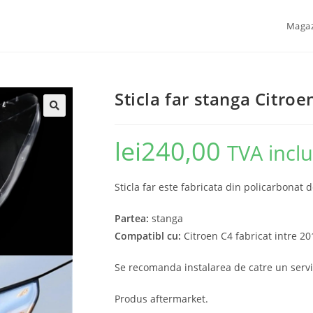
Maga
Sticla far stanga Citro
🔍
lei
240,00
TVA incl
Sticla far este fabricata din policarbonat d
Partea:
stanga
Compatibl cu:
Citroen C4 fabricat intre 2
Se recomanda instalarea de catre un servi
Produs aftermarket.