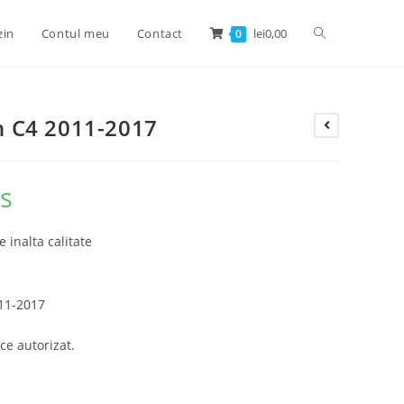
zin
Contul meu
Contact
lei
0,00
0
en C4 2011-2017
us
e inalta calitate
011-2017
ce autorizat.