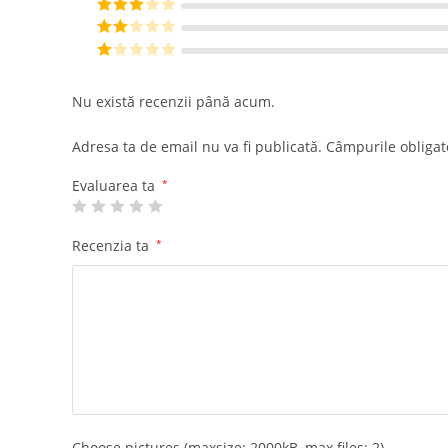
din 5
Evaluat la
4
din 5
Evaluat
la
3
din
Eval
5
uat la
E
2
din
va
Nu există recenzii până acum.
5
lu
at
Adresa ta de email nu va fi publicată.
Câmpurile obligat
la
1
Evaluarea ta
*
di
n
Recenzia ta
*
5
Choose pictures (maxsize: 2000kB, max files: 2)