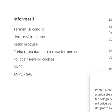
Informatii
A
Se
Termeni si conditii
Ca
Livrare si transport
C
Retur produse
Ad
Prelucrarea datelor cu caracter personal
Ca
Politica fisierelor cookies
ANPC
te
ANPC - SAL
em
N
li
Pentru a ofe
a stoca și/s
tehnologii 
uri unice pe
dat poate av