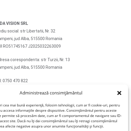
IDA VISION SRL
diu social: str Libertatii, Nr. 32
mpeni, jud Alba, 515500 Romania
UI RO51745167 J2025032263009
resa corespondenta: str Turzii, Nr. 13
mpeni, jud Alba, 515500 Romania
l: 0750 470 822
ail: contact@sticlafar.ro
Administrează consimțământul
u detinem magazin de prezentare, comenzile se
vreaza exclusiv prin curierat.
ri cea mai bună experiență, folosim tehnologii, cum ar fi cookie-uri, pentru
au accesa informațiile despre dispozitive. Consimțământul pentru aceste
ne permite să procesăm date, cum ar fi comportamentul de navigare sau ID-
 acest site. Dacă nu îți dai consimțământul sau îți retragi consimțământul
ea afecte negative asupra unor anumite funcționalități și funcții.