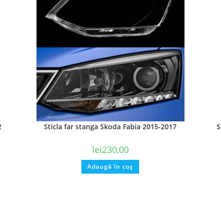
2
Sticla far stanga Skoda Fabia 2015-2017
S
lei
230,00
Adaugă în coș