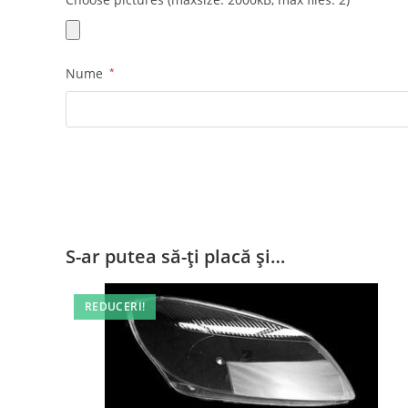
Nume
*
S-ar putea să-ți placă și…
REDUCERI!