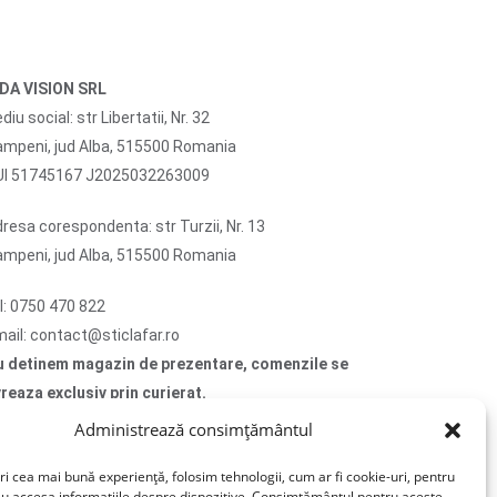
IDA VISION SRL
diu social: str Libertatii, Nr. 32
mpeni, jud Alba, 515500 Romania
UI 51745167 J2025032263009
resa corespondenta: str Turzii, Nr. 13
mpeni, jud Alba, 515500 Romania
l: 0750 470 822
ail: contact@sticlafar.ro
u detinem magazin de prezentare, comenzile se
vreaza exclusiv prin curierat.
Administrează consimțământul
rma este neplătitoare de TVA (art. 310 Cod
scal). TVA nu se aplică
ri cea mai bună experiență, folosim tehnologii, cum ar fi cookie-uri, pentru
au accesa informațiile despre dispozitive. Consimțământul pentru aceste