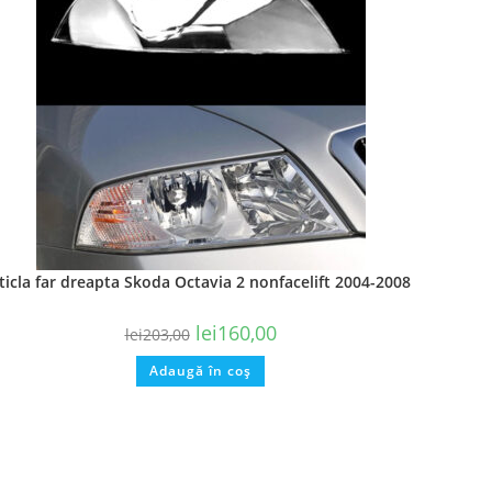
ticla far dreapta Skoda Octavia 2 nonfacelift 2004-2008
lei
160,00
lei
203,00
Adaugă în coș