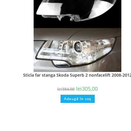
Sticla far stanga Skoda Superb 2 nonfacelift 2008-201
lei
305,00
lei
384,00
Adaugă în coș