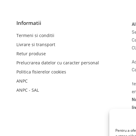
Informatii
A
Se
Termeni si conditii
Ca
Livrare si transport
C
Retur produse
Ad
Prelucrarea datelor cu caracter personal
Ca
Politica fisierelor cookies
ANPC
te
ANPC - SAL
em
N
li
Fi
Fi
Pentru a ofe
a stoca și/s