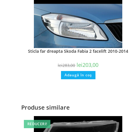
Sticla far dreapta Skoda Fabia 2 facelift 2010-2014
lei
203,00
lei
283,00
Adaugă în coș
Produse similare
REDUCERI!