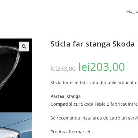
Maga
Sticla far stanga Skoda
🔍
lei
203,00
lei
283,00
Sticla far este fabricata din policarbonat d
Partea:
stanga
Compatibl cu:
Skoda Fabia 2 fabricat intr
Se recomanda instalarea de catre un servi
Produs aftermarket.