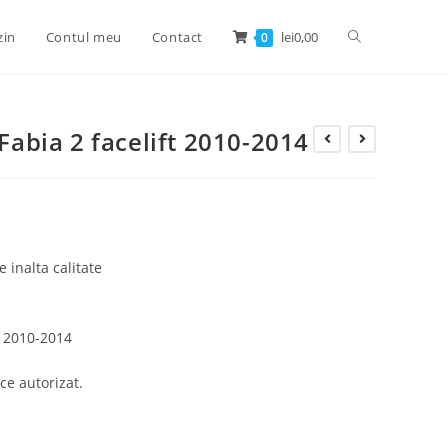
zin
Contul meu
Contact
lei
0,00
0
 Fabia 2 facelift 2010-2014
e inalta calitate
e 2010-2014
ce autorizat.