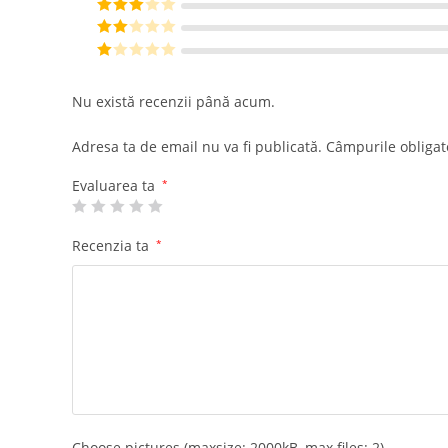
din 5
Evaluat la
4
din 5
Evaluat
la
3
din
Eval
5
uat la
E
2
din
va
Nu există recenzii până acum.
5
lu
at
Adresa ta de email nu va fi publicată.
Câmpurile obligat
la
1
Evaluarea ta
*
di
n
Recenzia ta
*
5
Choose pictures (maxsize: 2000kB, max files: 2)