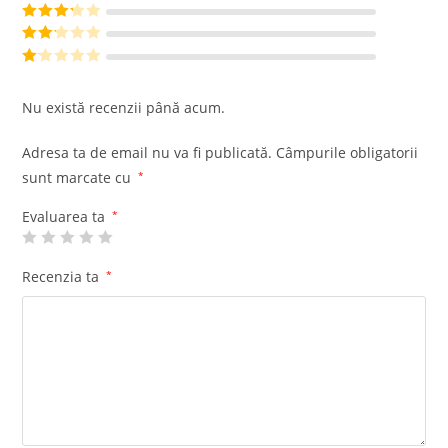
din 5
Evaluat la
4
din 5
Evaluat
la
3
din
Evalu
5
at la
Ev
2
din
al
Nu există recenzii până acum.
5
ua
t
Adresa ta de email nu va fi publicată.
Câmpurile obligatorii
la
sunt marcate cu
*
1
di
Evaluarea ta
*
n
5
Recenzia ta
*