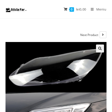
lei
0,00
Meniu
0
Next Product
🔍