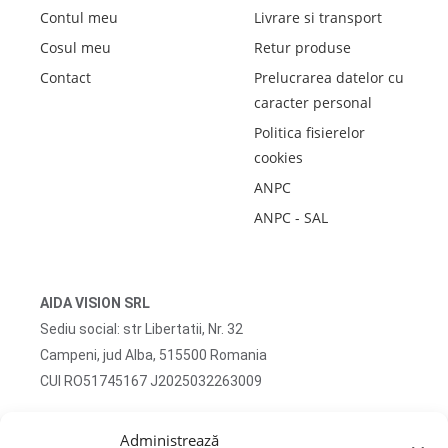
Contul meu
Livrare si transport
Cosul meu
Retur produse
Contact
Prelucrarea datelor cu
caracter personal
Politica fisierelor
cookies
ANPC
ANPC - SAL
AIDA VISION SRL
Sediu social: str Libertatii, Nr. 32
Campeni, jud Alba, 515500 Romania
CUI RO51745167 J2025032263009
Adresa corespondenta: str Turzii, Nr. 13
Administrează