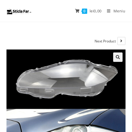
lei
0,00
Meniu
0
Next Product
🔍