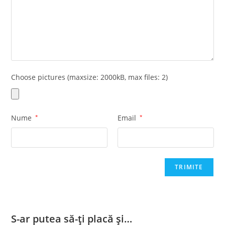
Choose pictures (maxsize: 2000kB, max files: 2)
Nume
*
Email
*
S-ar putea să-ți placă și…