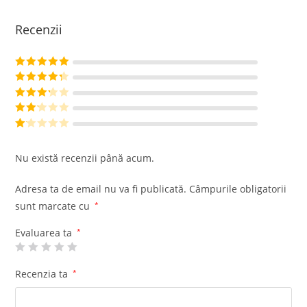
Recenzii
Evaluat la
5
din 5
Evaluat la
4
din 5
Evaluat
la
3
din
Evalu
5
at la
Ev
2
din
al
Nu există recenzii până acum.
5
ua
t
Adresa ta de email nu va fi publicată.
Câmpurile obligatorii
la
sunt marcate cu
*
1
di
Evaluarea ta
*
n
5
Recenzia ta
*