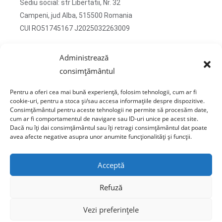
Sediu social: str Libertatii, Nr. 32
Campeni, jud Alba, 515500 Romania
CUI RO51745167 J2025032263009
Adresa corespondenta: str Turzii, Nr. 13
Administrează
Campeni, jud Alba, 515500 Romania
consimțământul
tel: 0750 470 822
Pentru a oferi cea mai bună experiență, folosim tehnologii, cum ar fi
email: contact@sticlafar.ro
cookie-uri, pentru a stoca și/sau accesa informațiile despre dispozitive.
Consimțământul pentru aceste tehnologii ne permite să procesăm date,
Nu detinem magazin de prezentare, comenzile se
cum ar fi comportamentul de navigare sau ID-uri unice pe acest site.
livreaza exclusiv prin curierat.
Dacă nu îți dai consimțământul sau îți retragi consimțământul dat poate
avea afecte negative asupra unor anumite funcționalități și funcții.
Acceptă
Refuză
Copyright © 2020 Sticla Far - AIDA VISION S.R.L. CUI: 51745167 J2025032263009
Vezi preferințele