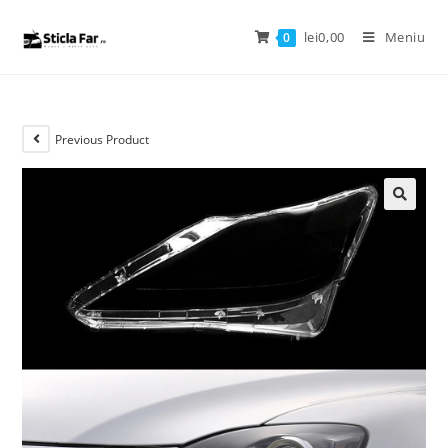
lei
0,00
Meniu
0
Previous Product
🔍