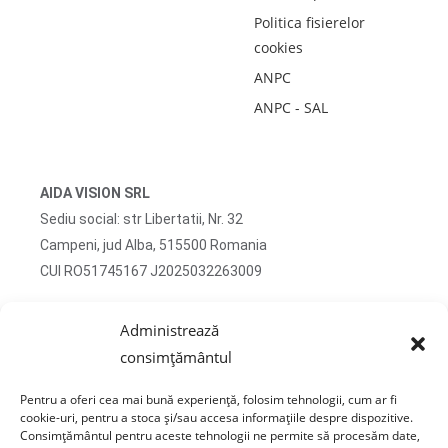
Politica fisierelor
cookies
ANPC
ANPC - SAL
AIDA VISION SRL
Sediu social: str Libertatii, Nr. 32
Campeni, jud Alba, 515500 Romania
CUI RO51745167 J2025032263009
Adresa corespondenta: str Turzii, Nr. 13
Administrează
Campeni, jud Alba, 515500 Romania
consimțământul
tel: 0750 470 822
Pentru a oferi cea mai bună experiență, folosim tehnologii, cum ar fi
email: contact@sticlafar.ro
cookie-uri, pentru a stoca și/sau accesa informațiile despre dispozitive.
Consimțământul pentru aceste tehnologii ne permite să procesăm date,
Nu detinem magazin de prezentare, comenzile se