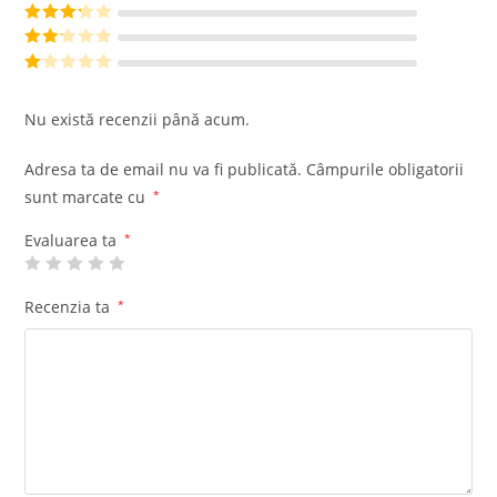
din 5
Evaluat la
4
din 5
Evaluat
la
3
din
Evalu
5
at la
Ev
2
din
al
Nu există recenzii până acum.
5
ua
t
Adresa ta de email nu va fi publicată.
Câmpurile obligatorii
la
sunt marcate cu
*
1
di
Evaluarea ta
*
n
5
Recenzia ta
*