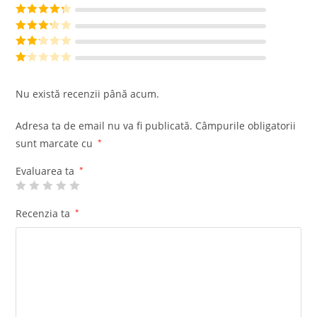
Evaluat la
5
din 5
Evaluat la
4
din 5
Evaluat
la
3
din
Evalu
5
at la
Ev
2
din
al
Nu există recenzii până acum.
5
ua
t
Adresa ta de email nu va fi publicată.
Câmpurile obligatorii
la
sunt marcate cu
*
1
di
Evaluarea ta
*
n
5
Recenzia ta
*