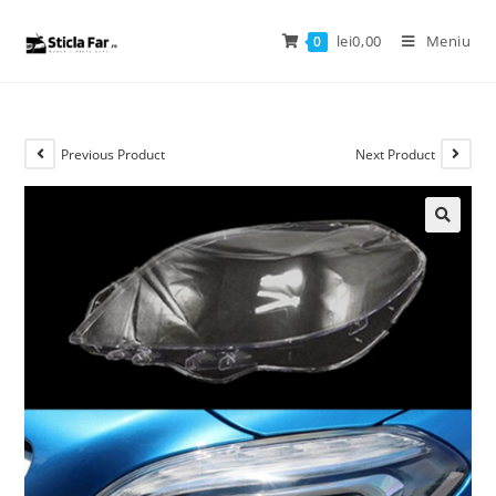
lei
0,00
Meniu
0
Previous Product
Next Product
🔍