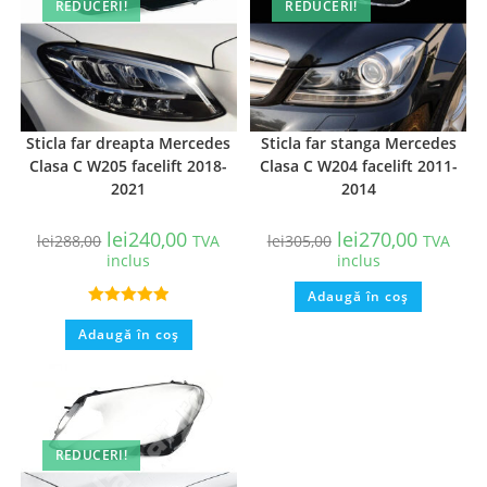
REDUCERI!
REDUCERI!
Sticla far dreapta Mercedes
Sticla far stanga Mercedes
Clasa C W205 facelift 2018-
Clasa C W204 facelift 2011-
2021
2014
lei
240,00
lei
270,00
lei
288,00
TVA
lei
305,00
TVA
inclus
inclus
Adaugă în coș
Evaluat la
Adaugă în coș
5.00
din 5
REDUCERI!