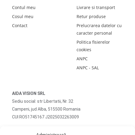
Contul meu
Livrare si transport
Cosul meu
Retur produse
Contact
Prelucrarea datelor cu
caracter personal
Politica fisierelor
cookies
ANPC
ANPC - SAL
AIDA VISION SRL
Sediu social: str Libertatii, Nr. 32
Campeni, jud Alba, 515500 Romania
CUI RO51745167 J2025032263009
Adresa corespondenta: str Turzii, Nr. 13
Administrează