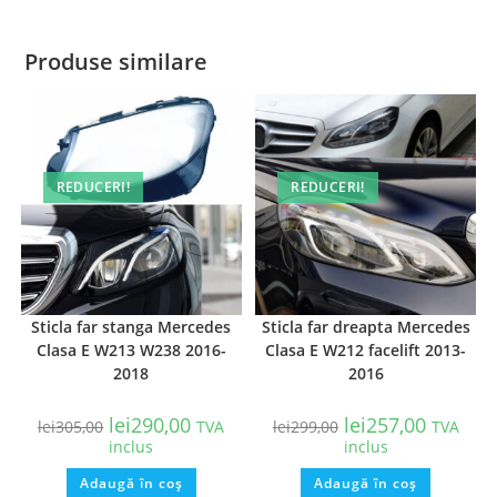
Produse similare
REDUCERI!
REDUCERI!
Sticla far stanga Mercedes
Sticla far dreapta Mercedes
Clasa E W213 W238 2016-
Clasa E W212 facelift 2013-
2018
2016
lei
290,00
lei
257,00
lei
305,00
TVA
lei
299,00
TVA
inclus
inclus
Adaugă în coș
Adaugă în coș