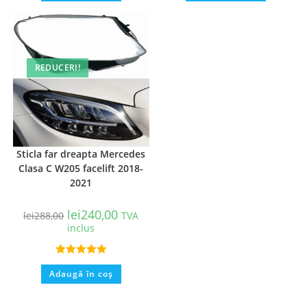
REDUCERI!
Sticla far dreapta Mercedes
Clasa C W205 facelift 2018-
2021
lei
240,00
lei
288,00
TVA
inclus
Evaluat la
Adaugă în coș
5.00
din 5