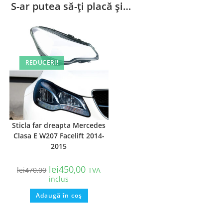
S-ar putea să-ți placă și…
REDUCERI!
Sticla far dreapta Mercedes
Clasa E W207 Facelift 2014-
2015
lei
450,00
lei
470,00
TVA
inclus
Adaugă în coș