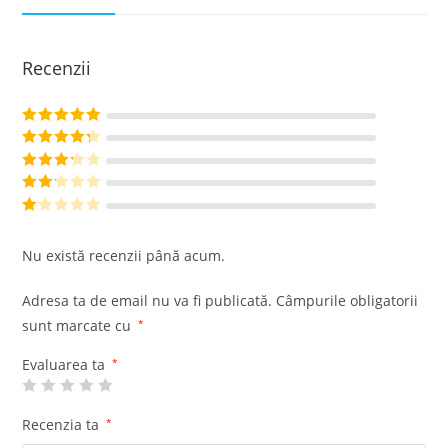
Recenzii
Evaluat la
5
din 5
Evaluat la
4
din 5
Evaluat
la
3
din
Evalu
5
at la
Ev
2
din
al
Nu există recenzii până acum.
5
ua
t
Adresa ta de email nu va fi publicată.
Câmpurile obligatorii
la
sunt marcate cu
*
1
di
Evaluarea ta
*
n
5
Recenzia ta
*