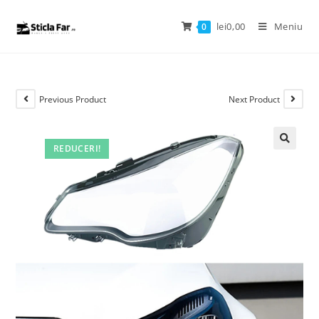
lei
0,00
Meniu
0
Previous Product
Next Product
REDUCERI!
🔍