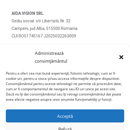
AIDA VISION SRL
Sediu social: str Libertatii, Nr. 32
Campeni, jud Alba, 515500 Romania
CUI RO51745167 J2025032263009
Adresa corespondenta: str Turzii, Nr. 13
Administrează
Campeni, jud Alba, 515500 Romania
consimțământul
tel: 0750 470 822
Pentru a oferi cea mai bună experiență, folosim tehnologii, cum ar fi
email: contact@sticlafar.ro
cookie-uri, pentru a stoca și/sau accesa informațiile despre dispozitive.
Consimțământul pentru aceste tehnologii ne permite să procesăm date,
Nu detinem magazin de prezentare, comenzile se
cum ar fi comportamentul de navigare sau ID-uri unice pe acest site.
livreaza exclusiv prin curierat.
Dacă nu îți dai consimțământul sau îți retragi consimțământul dat poate
avea afecte negative asupra unor anumite funcționalități și funcții.
Acceptă
Refuză
Copyright © 2020 Sticla Far - AIDA VISION S.R.L. CUI: 51745167 J2025032263009