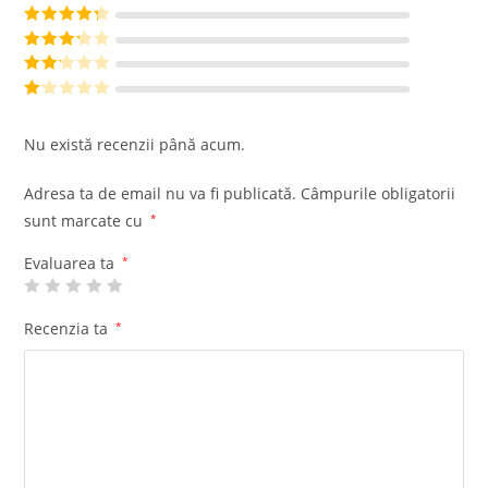
Evaluat la
5
din 5
Evaluat la
4
din 5
Evaluat
la
3
din
Evalu
5
at la
Ev
2
din
al
Nu există recenzii până acum.
5
ua
t
Adresa ta de email nu va fi publicată.
Câmpurile obligatorii
la
sunt marcate cu
*
1
di
Evaluarea ta
*
n
5
Recenzia ta
*