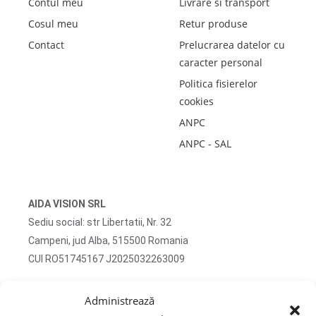
Contul meu
Livrare si transport
Cosul meu
Retur produse
Contact
Prelucrarea datelor cu
caracter personal
Politica fisierelor
cookies
ANPC
ANPC - SAL
AIDA VISION SRL
Sediu social: str Libertatii, Nr. 32
Campeni, jud Alba, 515500 Romania
CUI RO51745167 J2025032263009
Adresa corespondenta: str Turzii, Nr. 13
Administrează
Campeni, jud Alba, 515500 Romania