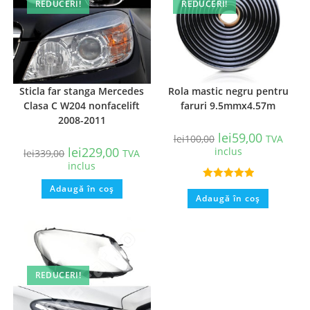
REDUCERI!
REDUCERI!
Sticla far stanga Mercedes
Rola mastic negru pentru
Clasa C W204 nonfacelift
faruri 9.5mmx4.57m
2008-2011
lei
59,00
lei
100,00
TVA
lei
229,00
inclus
lei
339,00
TVA
inclus
Evaluat la
Adaugă în coș
Adaugă în coș
5.00
din 5
REDUCERI!