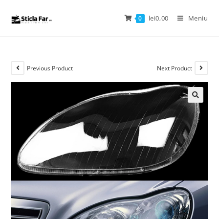
lei
0,00
Meniu
0
Previous Product
Next Product
🔍