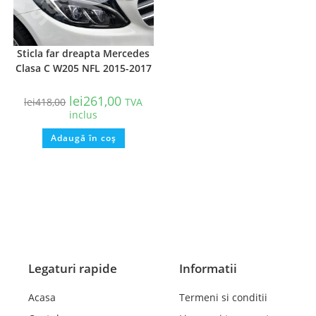
Sticla far dreapta Mercedes
Clasa C W205 NFL 2015-2017
lei
261,00
lei
418,00
TVA
inclus
Adaugă în coș
Legaturi rapide
Informatii
Acasa
Termeni si conditii