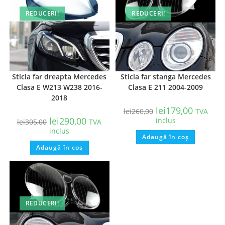
REDUCERI!
REDUCERI!
Sticla far dreapta Mercedes
Sticla far stanga Mercedes
Clasa E W213 W238 2016-
Clasa E 211 2004-2009
2018
lei
179,00
lei
260,00
TVA
lei
290,00
inclus
lei
305,00
TVA
inclus
Adaugă în coș
Adaugă în coș
REDUCERI!