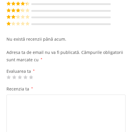
Evaluat la
5
din 5
Evaluat la
4
din 5
Evaluat
la
3
din
Evalu
5
at la
Ev
2
din
al
Nu există recenzii până acum.
5
ua
t
Adresa ta de email nu va fi publicată.
Câmpurile obligatorii
la
sunt marcate cu
*
1
di
Evaluarea ta
*
n
5
Recenzia ta
*