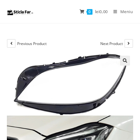
lei
0,00
Meniu
0
Previous Product
Next Product
🔍