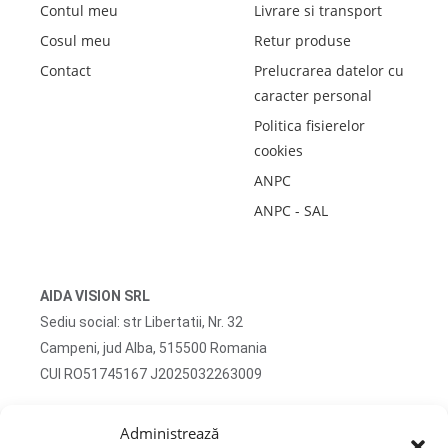
Contul meu
Livrare si transport
Cosul meu
Retur produse
Contact
Prelucrarea datelor cu
caracter personal
Politica fisierelor
cookies
ANPC
ANPC - SAL
AIDA VISION SRL
Sediu social: str Libertatii, Nr. 32
Campeni, jud Alba, 515500 Romania
CUI RO51745167 J2025032263009
Adresa corespondenta: str Turzii, Nr. 13
Administrează
Campeni, jud Alba, 515500 Romania