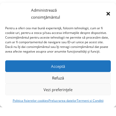
Adresa corespondenta: str Turzii, Nr. 13
Administrează
Campeni, jud Alba, 515500 Romania
consimțământul
tel: 0750 470 822
Pentru a oferi cea mai bună experiență, folosim tehnologii, cum ar fi
email: contact@sticlafar.ro
cookie-uri, pentru a stoca și/sau accesa informațiile despre dispozitive.
Consimțământul pentru aceste tehnologii ne permite să procesăm date,
Nu detinem magazin de prezentare, comenzile se
cum ar fi comportamentul de navigare sau ID-uri unice pe acest site.
livreaza exclusiv prin curierat.
Dacă nu îți dai consimțământul sau îți retragi consimțământul dat poate
avea afecte negative asupra unor anumite funcționalități și funcții.
Acceptă
Refuză
Copyright © 2020 Sticla Far - AIDA VISION S.R.L. CUI: 51745167 J2025032263009
Vezi preferințele
Politica fisierelor cookies
Prelucrarea datelor
Termeni si Conditii