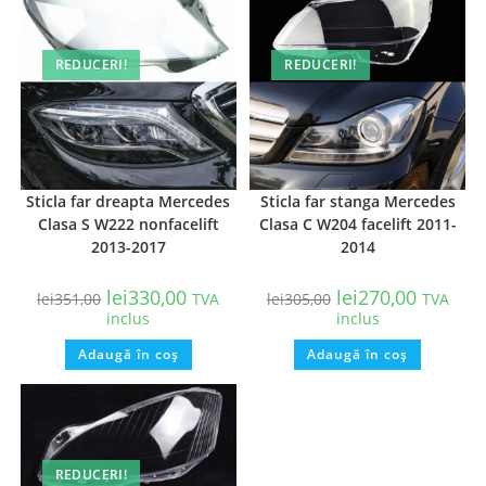
REDUCERI!
REDUCERI!
Sticla far dreapta Mercedes
Sticla far stanga Mercedes
Clasa S W222 nonfacelift
Clasa C W204 facelift 2011-
2013-2017
2014
lei
330,00
lei
270,00
lei
351,00
TVA
lei
305,00
TVA
inclus
inclus
Adaugă în coș
Adaugă în coș
REDUCERI!