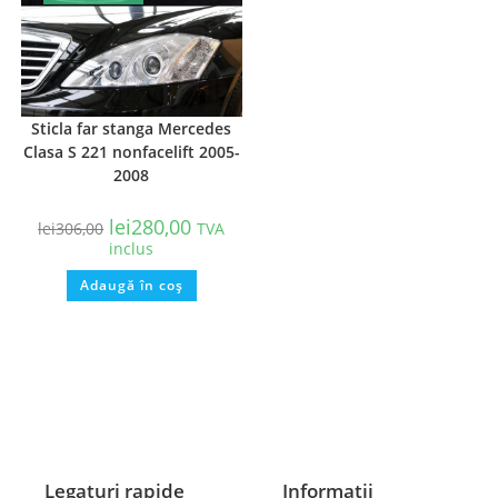
Sticla far stanga Mercedes
Clasa S 221 nonfacelift 2005-
2008
lei
280,00
lei
306,00
TVA
inclus
Adaugă în coș
Legaturi rapide
Informatii