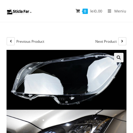
lei
0,00
Meniu
0
Previous Product
Next Product
🔍