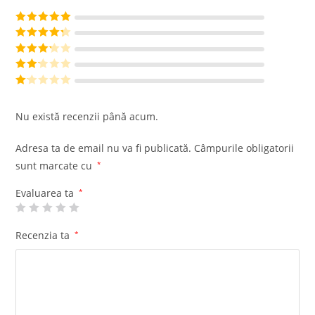
Evaluat la
5
din 5
Evaluat la
4
din 5
Evaluat
la
3
din
Evalu
5
at la
Ev
2
din
al
Nu există recenzii până acum.
5
ua
t
Adresa ta de email nu va fi publicată.
Câmpurile obligatorii
la
sunt marcate cu
*
1
di
Evaluarea ta
*
n
5
Recenzia ta
*