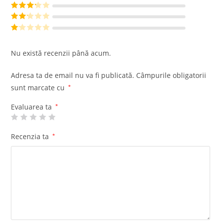
din 5
Evaluat la
4
din 5
Evaluat
la
3
din
Evalu
5
at la
Ev
2
din
al
Nu există recenzii până acum.
5
ua
t
Adresa ta de email nu va fi publicată.
Câmpurile obligatorii
la
sunt marcate cu
*
1
di
Evaluarea ta
*
n
5
Recenzia ta
*