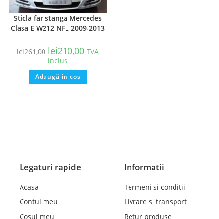
Sticla far stanga Mercedes
Clasa E W212 NFL 2009-2013
lei
210,00
lei
261,00
TVA
inclus
Adaugă în coș
Legaturi rapide
Informatii
Acasa
Termeni si conditii
Contul meu
Livrare si transport
Cosul meu
Retur produse