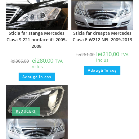
Sticla far stanga Mercedes
Sticla far dreapta Mercedes
Clasa S 221 nonfacelift 2005-
Clasa E W212 NFL 2009-2013
2008
lei
210,00
lei
261,00
TVA
lei
280,00
inclus
lei
306,00
TVA
inclus
Adaugă în coș
Adaugă în coș
REDUCERI!