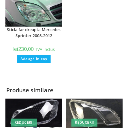
Sticla far dreapta Mercedes
Sprinter 2008-2012
lei
230,00
TVA inclus
Adaugă în coș
Produse similare
REDUCERI!
REDUCERI!