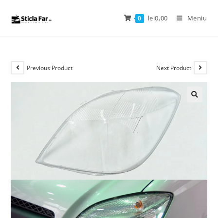
lei
0,00
Meniu
0
Previous Product
Next Product
🔍