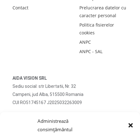
Contact
Prelucrarea datelor cu
caracter personal
Politica fisierelor
cookies
ANPC
ANPC - SAL
AIDA VISION SRL
Sediu social: str Libertatii, Nr. 32
Campeni, jud Alba, 515500 Romania
CUI RO51745167 J2025032263009
Adresa corespondenta: str Turzii, Nr. 13
Administrează
Campeni, jud Alba, 515500 Romania
consimțământul
tel: 0750 470 822