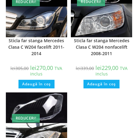
REDUCERI!
REDUCERI!
Sticla far stanga Mercedes
Sticla far stanga Mercedes
Clasa C W204 facelift 2011-
Clasa C W204 nonfacelift
2014
2008-2011
lei
270,00
lei
229,00
lei
305,00
TVA
lei
339,00
TVA
inclus
inclus
Adaugă în coș
Adaugă în coș
REDUCERI!