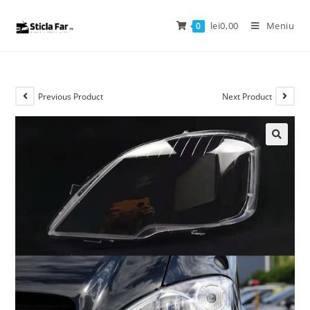
lei
0,00
Meniu
0
Previous Product
Next Product
🔍