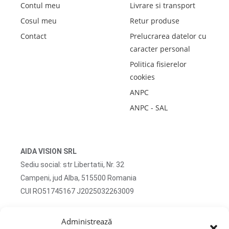
Contul meu
Livrare si transport
Cosul meu
Retur produse
Contact
Prelucrarea datelor cu
caracter personal
Politica fisierelor
cookies
ANPC
ANPC - SAL
AIDA VISION SRL
Sediu social: str Libertatii, Nr. 32
Campeni, jud Alba, 515500 Romania
CUI RO51745167 J2025032263009
Adresa corespondenta: str Turzii, Nr. 13
Administrează
Campeni, jud Alba, 515500 Romania