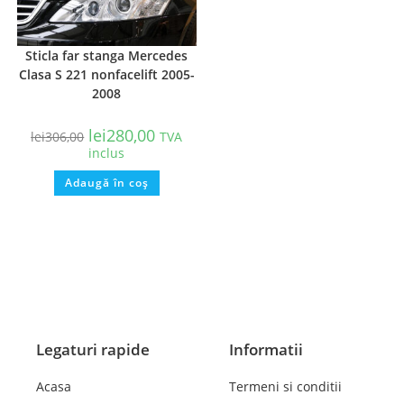
Sticla far stanga Mercedes
Clasa S 221 nonfacelift 2005-
2008
lei
280,00
lei
306,00
TVA
inclus
Adaugă în coș
Legaturi rapide
Informatii
Acasa
Termeni si conditii