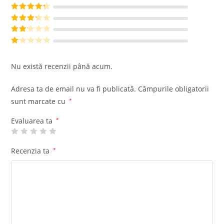
Evaluat la
5
din 5
Evaluat la
4
din 5
Evaluat
la
3
din
Evalu
5
at la
Ev
2
din
al
Nu există recenzii până acum.
5
ua
t
Adresa ta de email nu va fi publicată.
Câmpurile obligatorii
la
sunt marcate cu
*
1
di
Evaluarea ta
*
n
5
Recenzia ta
*