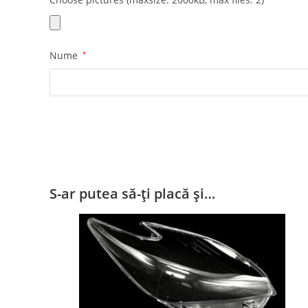
Nume
*
S-ar putea să-ți placă și…