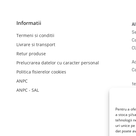
Informatii
A
Se
Termeni si conditii
Ca
Livrare si transport
C
Retur produse
Ad
Prelucrarea datelor cu caracter personal
Ca
Politica fisierelor cookies
ANPC
te
ANPC - SAL
em
N
li
Pentru a ofe
a stoca și/s
tehnologii 
uri unice pe
dat poate av