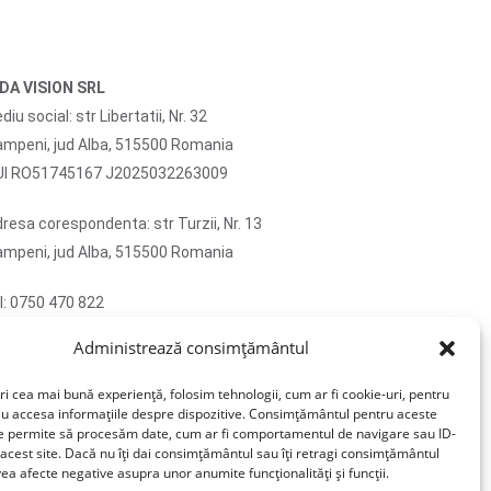
IDA VISION SRL
diu social: str Libertatii, Nr. 32
mpeni, jud Alba, 515500 Romania
UI RO51745167 J2025032263009
resa corespondenta: str Turzii, Nr. 13
mpeni, jud Alba, 515500 Romania
l: 0750 470 822
ail: contact@sticlafar.ro
Administrează consimțământul
u detinem magazin de prezentare, comenzile se
vreaza exclusiv prin curierat.
ri cea mai bună experiență, folosim tehnologii, cum ar fi cookie-uri, pentru
au accesa informațiile despre dispozitive. Consimțământul pentru aceste
ne permite să procesăm date, cum ar fi comportamentul de navigare sau ID-
 acest site. Dacă nu îți dai consimțământul sau îți retragi consimțământul
ea afecte negative asupra unor anumite funcționalități și funcții.