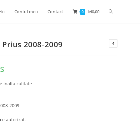
zin
Contul meu
Contact
lei
0,00
0
a Prius 2008-2009
us
e inalta calitate
 2008-2009
ce autorizat.