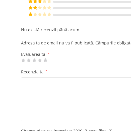
din 5
Evaluat la
4
din 5
Evaluat
la
3
din
Eval
5
uat la
E
2
din
va
Nu există recenzii până acum.
5
lu
at
Adresa ta de email nu va fi publicată.
Câmpurile obligat
la
1
Evaluarea ta
*
di
n
Recenzia ta
*
5
Choose pictures (maxsize: 2000kB, max files: 2)