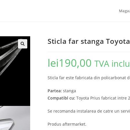
Maga
Sticla far stanga Toyot
🔍
lei
190,00
TVA incl
Sticla far este fabricata din policarbonat d
Partea:
stanga
Compatibl cu:
Toyota Prius fabricat intre
Se recomanda instalarea de catre un servi
Produs aftermarket.