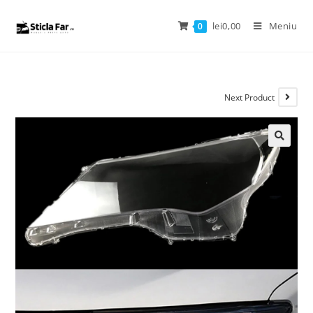
lei
0,00
Meniu
0
Next Product
🔍