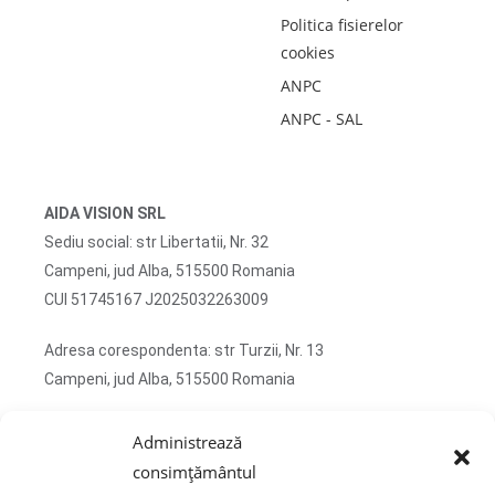
Politica fisierelor
cookies
ANPC
ANPC - SAL
AIDA VISION SRL
Sediu social: str Libertatii, Nr. 32
Campeni, jud Alba, 515500 Romania
CUI 51745167 J2025032263009
Adresa corespondenta: str Turzii, Nr. 13
Campeni, jud Alba, 515500 Romania
tel: 0750 470 822
Administrează
email: contact@sticlafar.ro
consimțământul
Nu detinem magazin de prezentare, comenzile se