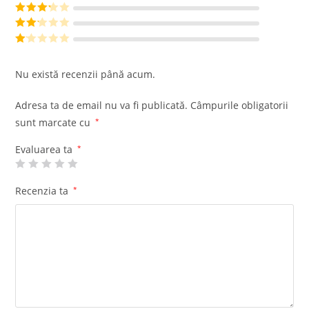
din 5
Evaluat la
4
din 5
Evaluat
la
3
din
Evalu
5
at la
Ev
2
din
al
Nu există recenzii până acum.
5
ua
t
Adresa ta de email nu va fi publicată.
Câmpurile obligatorii
la
sunt marcate cu
*
1
di
Evaluarea ta
*
n
5
Recenzia ta
*