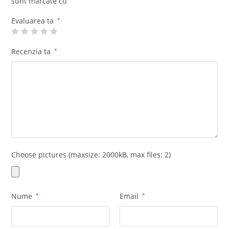
sunt marcate cu
1
di
Evaluarea ta
*
n
5
Recenzia ta
*
Choose pictures (maxsize: 2000kB, max files: 2)
Nume
*
Email
*