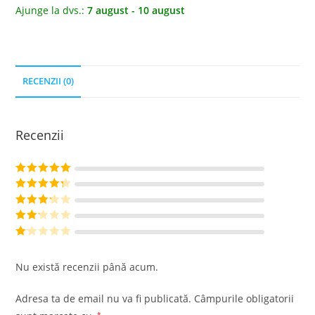
Ajunge la dvs.:
7 august - 10 august
RECENZII (0)
Recenzii
Evaluat la
5
din 5
Evaluat la
4
din 5
Evaluat
la
3
din
Evalu
5
at la
Ev
2
din
al
Nu există recenzii până acum.
5
ua
t
Adresa ta de email nu va fi publicată.
Câmpurile obligatorii
la
*