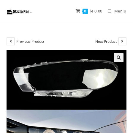
lei
0,00
Meniu
0
Previous Product
Next Product
🔍