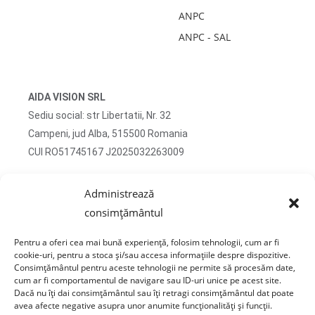
ANPC
ANPC - SAL
AIDA VISION SRL
Sediu social: str Libertatii, Nr. 32
Campeni, jud Alba, 515500 Romania
CUI RO51745167 J2025032263009
Adresa corespondenta: str Turzii, Nr. 13
Administrează
Campeni, jud Alba, 515500 Romania
consimțământul
tel: 0750 470 822
Pentru a oferi cea mai bună experiență, folosim tehnologii, cum ar fi
email: contact@sticlafar.ro
cookie-uri, pentru a stoca și/sau accesa informațiile despre dispozitive.
Consimțământul pentru aceste tehnologii ne permite să procesăm date,
Nu detinem magazin de prezentare, comenzile se
cum ar fi comportamentul de navigare sau ID-uri unice pe acest site.
livreaza exclusiv prin curierat.
Dacă nu îți dai consimțământul sau îți retragi consimțământul dat poate
avea afecte negative asupra unor anumite funcționalități și funcții.