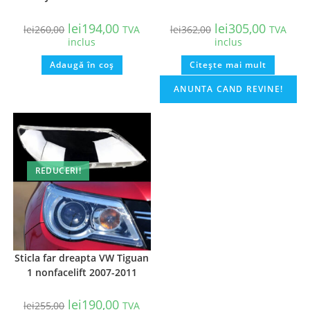
lei
194,00
lei
305,00
lei
260,00
TVA
lei
362,00
TVA
inclus
inclus
Adaugă în coș
Citește mai mult
REDUCERI!
Sticla far dreapta VW Tiguan
1 nonfacelift 2007-2011
lei
190,00
lei
255,00
TVA