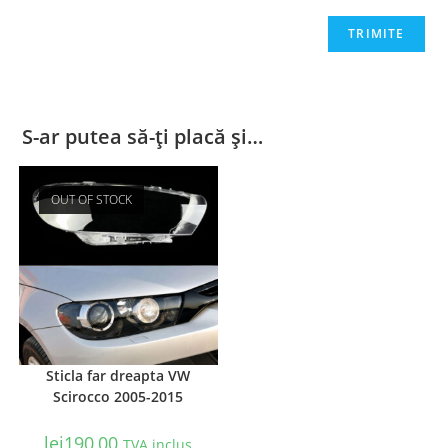
S-ar putea să-ți placă și…
OUT OF STOCK
Sticla far dreapta VW
Scirocco 2005-2015
lei
190,00
TVA inclus